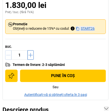
1.830,00 lei
Preț /
buc.
(fără TVA)
Promoție
Obțineți o reducere de 15%* cu codul:
i
START26
BUC.
Termen de livrare
:
2-3 săptămâni
PUNE ÎN COŞ
Sau
Autentificați-vă și obțineți oferta în 3 pași
Descriere produs