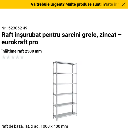
Vă trebuie urgent? Multe produse sunt livrate în termen d
Nr.: 523062 49
Raft înșurubat pentru sarcini grele, zincat –
eurokraft pro
înălțime raft 2500 mm
raft de bază, lăț. x ad. 1000 x 400 mm