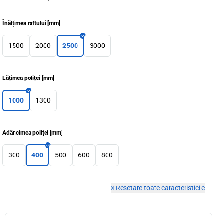
Înălțimea raftului
[
mm
]
1500
2000
2500
3000
Lățimea poliței
[
mm
]
1000
1300
Adâncimea poliței
[
mm
]
300
400
500
600
800
×
Resetare toate caracteristicile