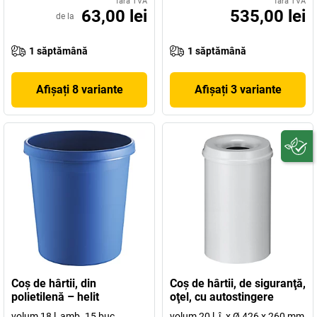
fără TVA
fără TVA
63,00 lei
535,00 lei
de la
1 săptămână
1 săptămână
Afișați 8 variante
Afișați 3 variante
Coş de hârtii, din
Coş de hârtii, de siguranţă,
polietilenă – helit
oţel, cu autostingere
volum 18 l, amb. 15 buc.
volum 20 l, î. x Ø 426 x 260 mm