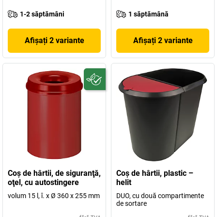
1-2 săptămâni
1 săptămână
Afișați 2 variante
Afișați 2 variante
Coş de hârtii, de siguranţă,
Coş de hârtii, plastic –
oţel, cu autostingere
helit
volum 15 l, î. x Ø 360 x 255 mm
DUO, cu două compartimente
de sortare