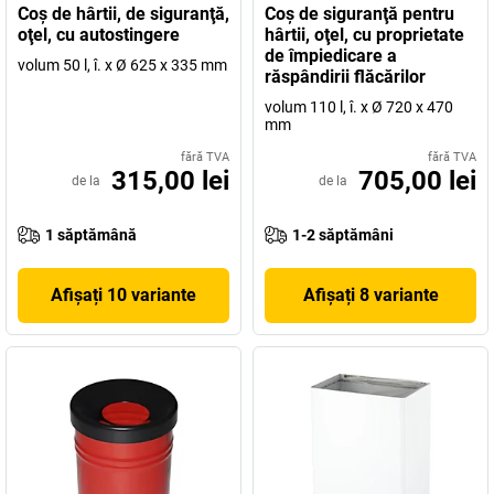
Coş de hârtii, de siguranţă,
Coş de siguranţă pentru
oţel, cu autostingere
hârtii, oţel, cu proprietate
de împiedicare a
volum 50 l, î. x Ø 625 x 335 mm
răspândirii flăcărilor
volum 110 l, î. x Ø 720 x 470
mm
fără TVA
fără TVA
315,00 lei
705,00 lei
de la
de la
1 săptămână
1-2 săptămâni
Afișați 10 variante
Afișați 8 variante