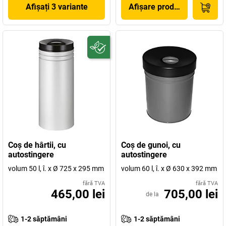
Afișați 3 variante
Afișare produs
Coş de hârtii, cu
Coş de gunoi, cu
autostingere
autostingere
volum 50 l, î. x Ø 725 x 295 mm
volum 60 l, î. x Ø 630 x 392 mm
fără TVA
fără TVA
465,00 lei
705,00 lei
de la
1-2 săptămâni
1-2 săptămâni