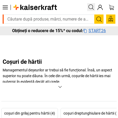
e urgent? Multe produse sunt livrate în termen de o săptămână. Descoperi
Căutare
START26
Obțineți o reducere de 15%* cu codul:
Coșuri de hârtii
Managementul deșeurilor ar trebui să fie funcțional. Însă, un aspect
superior nu poate dăuna. În cele din urmă, coșurile de hârtii ies mai
puternic în evidență decât ați crede.
+
Mai mult
coşuri din grilaj pentru hârtii (4)
coşuri dreptunghiulare de hârtii (