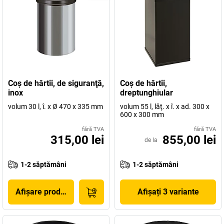
Coş de hârtii, de siguranţă,
Coş de hârtii,
inox
dreptunghiular
volum 30 l, î. x Ø 470 x 335 mm
volum 55 l, lăţ. x î. x ad. 300 x
600 x 300 mm
fără TVA
fără TVA
315,00 lei
855,00 lei
de la
1-2 săptămâni
1-2 săptămâni
Afișare produs
Afișați 3 variante