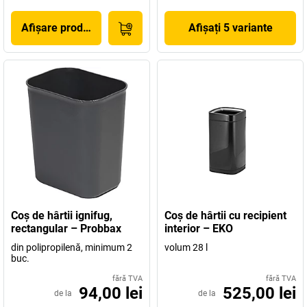
Afișare produs
Afișați 5 variante
Coş de hârtii ignifug,
Coş de hârtii cu recipient
rectangular – Probbax
interior – EKO
din polipropilenă, minimum 2
volum 28 l
buc.
fără TVA
fără TVA
94,00 lei
525,00 lei
de la
de la