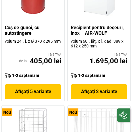
Coş de gunoi, cu
Recipient pentru deşeuri,
autostingere
inox – AIR-WOLF
volum 24 l, î. x Ø 370 x 295 mm
volum 60 l, lăţ. x î. x ad. 389 x
612 x 250 mm
fără TVA
fără TVA
405,00 lei
1.695,00 lei
de la
1-2 săptămâni
1-2 săptămâni
Afișați 5 variante
Afișați 2 variante
Nou
Nou