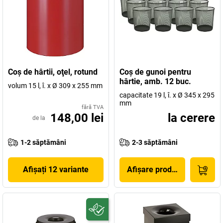
Coş de hârtii, oţel, rotund
Coş de gunoi pentru
hârtie, amb. 12 buc.
volum 15 l, î. x Ø 309 x 255 mm
capacitate 19 l, î. x Ø 345 x 295
mm
fără TVA
148,00 lei
la cerere
de la
1-2 săptămâni
2-3 săptămâni
Afișați 12 variante
Afișare produs