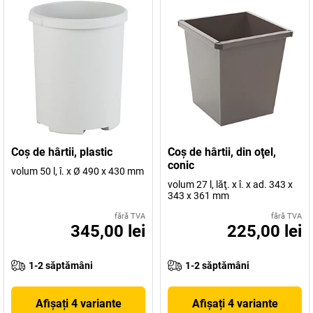
Coş de hârtii, plastic
Coş de hârtii, din oţel,
conic
volum 50 l, î. x Ø 490 x 430 mm
volum 27 l, lăţ. x î. x ad. 343 x
343 x 361 mm
fără TVA
fără TVA
345,00 lei
225,00 lei
1-2 săptămâni
1-2 săptămâni
Afișați 4 variante
Afișați 4 variante