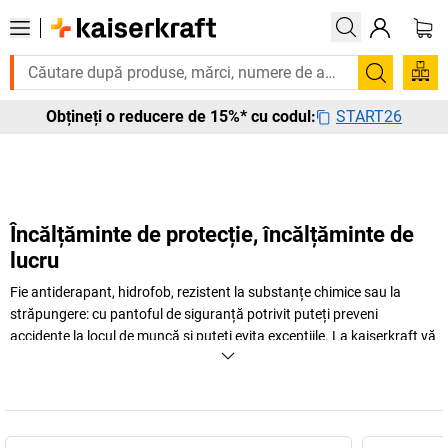
Vă trebuie urgent? Multe produse sunt livrate în termen de o săpt
Căutare
START26
Obțineți o reducere de 15%* cu codul:
Încălțăminte de protecție, încălțăminte de
lucru
Fie antiderapant, hidrofob, rezistent la substanțe chimice sau la
străpungere: cu pantoful de siguranță potrivit puteți preveni
accidente la locul de muncă și puteți evita excepțiile. La
kaiserkraft
vă
oferim încălțăminte de siguranță pentru diferite domenii de utilizare –
de la sandaua S1P, rezistentă la uzură, la pantoful de protecție S3,
antiderapant și până la gheata de protecție S5, impermeabilă.
+
Mai mult