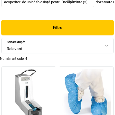
acoperitori de unică folosinţă pentru încălţăminte (3)
dozatoare a
Filtre
Sortare după:
Relevant
Număr articole:
4