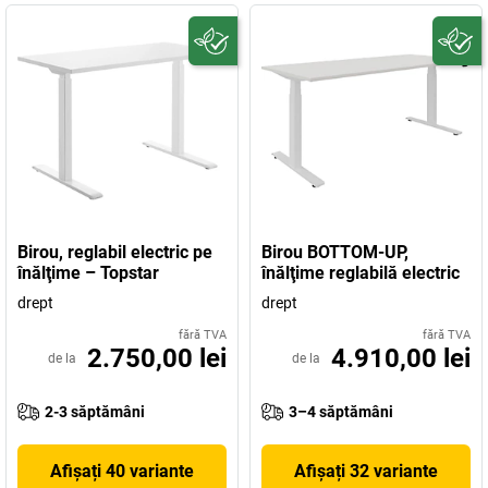
Birou, reglabil electric pe
Birou BOTTOM-UP,
înălţime – Topstar
înălţime reglabilă electric
drept
drept
fără TVA
fără TVA
2.750,00 lei
4.910,00 lei
de la
de la
2-3 săptămâni
3–4 săptămâni
Afișați 40 variante
Afișați 32 variante