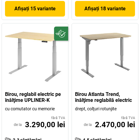
Afișați 15 variante
Afișați 18 variante
Birou, reglabil electric pe
Birou Atlanta Trend,
înălţime UPLINER-K
înălţime reglabilă electric
cu comutator cu memorie
drept, colţuri rotunjite
fără TVA
fără TVA
3.290,00 lei
2.470,00 lei
de la
de la