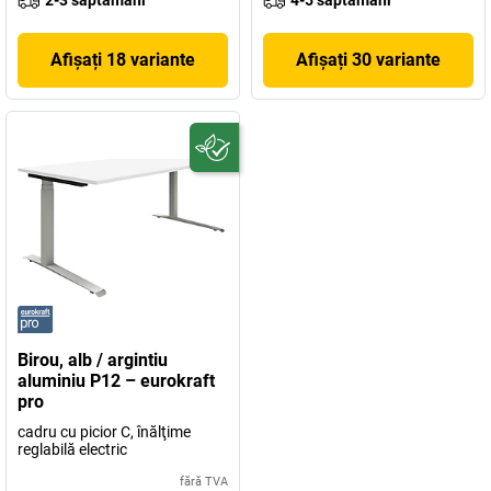
2-3 săptămâni
4-5 săptămâni
Afișați 18 variante
Afișați 30 variante
Birou, alb / argintiu
aluminiu P12 – eurokraft
pro
cadru cu picior C, înălţime
reglabilă electric
fără TVA