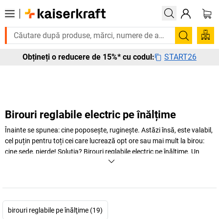
rebuie urgent? Multe produse sunt livrate în termen de o săptămână. Desc
Căutare
START26
Obțineți o reducere de 15%* cu codul:
Birouri reglabile electric pe înălțime
Înainte se spunea: cine poposește, ruginește. Astăzi însă, este valabil,
cel puțin pentru toți cei care lucrează opt ore sau mai mult la birou:
cine șede, pierde! Soluția? Birouri reglabile electric pe înălțime. Un
birou se transformă imediat într-o masă înaltă. Un pionier în ceea ce
privește ergonomia ... sau să spunem „pion''? Apropo, dacă vreți să
aflați mai multe informații, găsiți aici avantajele unor
birouri reglabile
pe înălțime
rezumate.
birouri reglabile pe înălţime (19)