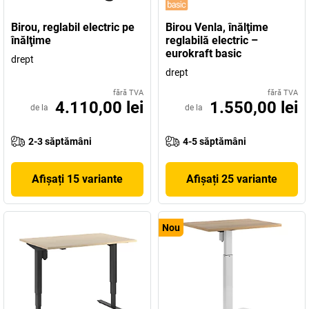
Birou, reglabil electric pe
Birou Venla, înălţime
înălţime
reglabilă electric –
eurokraft basic
drept
drept
fără TVA
fără TVA
4.110,00 lei
1.550,00 lei
de la
de la
2-3 săptămâni
4-5 săptămâni
Afișați 15 variante
Afișați 25 variante
Nou