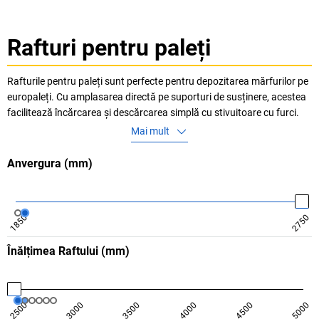
Rafturi pentru paleți
Rafturile pentru paleți sunt perfecte pentru depozitarea mărfurilor pe
europaleți. Cu amplasarea directă pe suporturi de susținere, acestea
facilitează încărcarea și descărcarea simplă cu stivuitoare cu furci.
Sunt deosebit de solide și pretabile pentru centre logistice, depozite
Mai mult
de distribuție și comerțul cu amănuntul.
Anvergura
(
mm
)
1850
2750
Înălțimea Raftului
(
mm
)
2500
3000
3500
4000
4500
5000