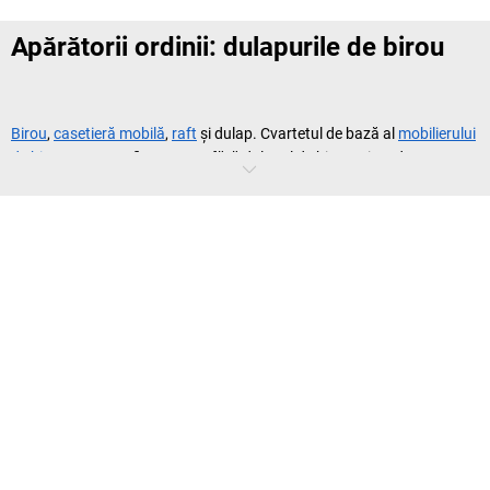
Apărătorii ordinii: dulapurile de birou
Birou
,
casetieră mobilă
,
raft
și dulap. Cvartetul de bază al
mobilierului
de birou
nu poate fi conceput fără dulapul de birou. Și nu doar ca un
dulap pentru acte
, supradimensionat, cu înălțime pentru șase
bibliorafturi și cinci polițe. Dulapurile de birou au rol de mobilier de
depozitare cardinal, ele asigură structura și ordinea în birou,
indiferent de dimensiune, aspect sau caracteristici structurale.
Fie ca jucător individual sau o vedetă de
serie: design și tehnologie pentru toate
gusturile.
Comercializăm dulapuri de birou de la furnizorii de top de pe piață,