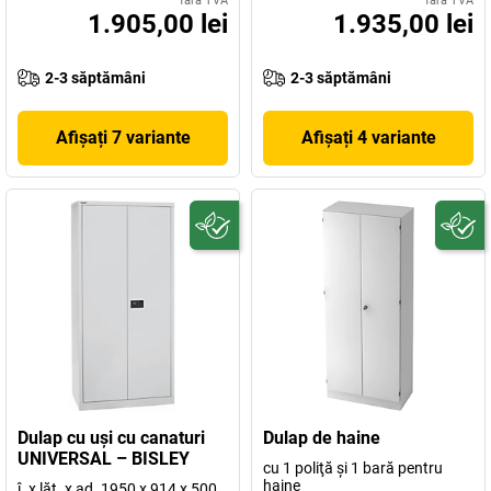
fără TVA
fără TVA
1.905,00 lei
1.935,00 lei
2-3 săptămâni
2-3 săptămâni
Afișați 7 variante
Afișați 4 variante
Dulap cu uşi cu canaturi
Dulap de haine
UNIVERSAL – BISLEY
cu 1 poliţă şi 1 bară pentru
haine
î. x lăţ. x ad. 1950 x 914 x 500