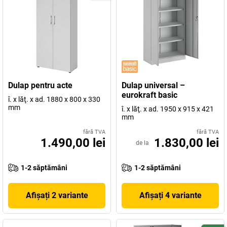
Dulap pentru acte
Dulap universal –
eurokraft basic
î. x lăţ. x ad. 1880 x 800 x 330
mm
î. x lăţ. x ad. 1950 x 915 x 421
mm
fără TVA
fără TVA
1.490,00 lei
1.830,00 lei
de la
1-2 săptămâni
1-2 săptămâni
Afișați 2 variante
Afișați 4 variante