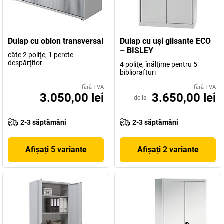
Dulap cu oblon transversal
Dulap cu uşi glisante ECO
– BISLEY
câte 2 poliţe, 1 perete
despărţitor
4 poliţe, înălţime pentru 5
bibliorafturi
fără TVA
fără TVA
3.050,00 lei
3.650,00 lei
de la
2-3 săptămâni
2-3 săptămâni
Afișați 5 variante
Afișați 2 variante