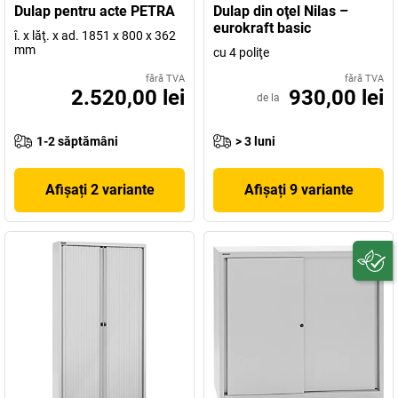
Dulap pentru acte PETRA
Dulap din oţel Nilas –
eurokraft basic
î. x lăţ. x ad. 1851 x 800 x 362
mm
cu 4 poliţe
fără TVA
fără TVA
2.520,00 lei
930,00 lei
de la
1-2 săptămâni
> 3 luni
Afișați 2 variante
Afișați 9 variante