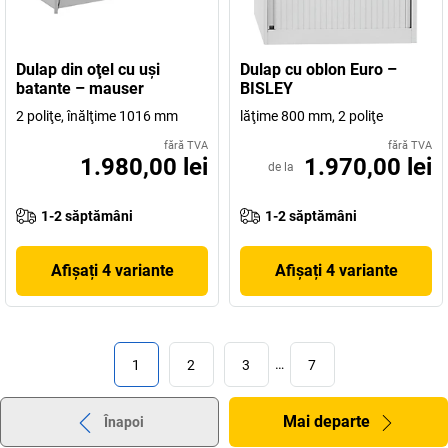
Dulap din oţel cu uşi
Dulap cu oblon Euro –
batante – mauser
BISLEY
2 poliţe, înălţime 1016 mm
lăţime 800 mm, 2 poliţe
fără TVA
fără TVA
1.980,00 lei
1.970,00 lei
de la
1-2 săptămâni
1-2 săptămâni
Afișați 4 variante
Afișați 4 variante
1
2
3
…
7
Mai departe
Înapoi