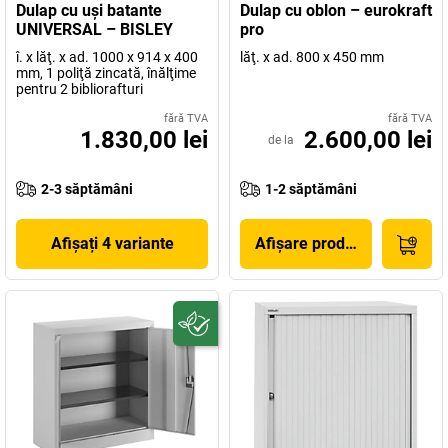
Dulap cu uşi batante
Dulap cu oblon – eurokraft
UNIVERSAL – BISLEY
pro
î. x lăţ. x ad. 1000 x 914 x 400
lăţ. x ad. 800 x 450 mm
mm, 1 poliţă zincată, înălţime
pentru 2 bibliorafturi
fără TVA
fără TVA
1.830,00 lei
2.600,00 lei
de la
2-3 săptămâni
1-2 săptămâni
Afișați 4 variante
Afișare produs