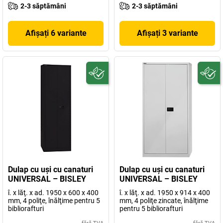
2-3 săptămâni
2-3 săptămâni
Afișați 6 variante
Afișați 3 variante
Dulap cu uşi cu canaturi
Dulap cu uşi cu canaturi
UNIVERSAL – BISLEY
UNIVERSAL – BISLEY
î. x lăţ. x ad. 1950 x 600 x 400
î. x lăţ. x ad. 1950 x 914 x 400
mm, 4 poliţe, înălţime pentru 5
mm, 4 poliţe zincate, înălţime
bibliorafturi
pentru 5 bibliorafturi