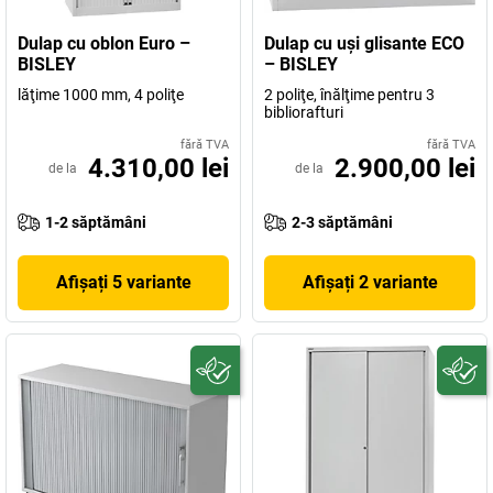
Dulap cu oblon Euro –
Dulap cu uşi glisante ECO
BISLEY
– BISLEY
lăţime 1000 mm, 4 poliţe
2 poliţe, înălţime pentru 3
bibliorafturi
fără TVA
fără TVA
4.310,00 lei
2.900,00 lei
de la
de la
1-2 săptămâni
2-3 săptămâni
Afișați 5 variante
Afișați 2 variante