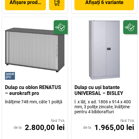
Afișare produs
Afișați 6 variante
Dulap cu oblon RENATUS
Dulap cu uşi batante
– eurokraft pro
UNIVERSAL – BISLEY
înălţime 748 mm, câte 1 poliţă
î. x lăţ. x ad. 1806 x 914 x 400
mm, 3 poliţe zincate, înălţime
pentru 4 bibliorafturi
fără TVA
fără TVA
2.800,00 lei
1.965,00 lei
de la
de la