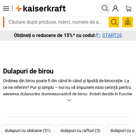
 urgent? Multe produse sunt livrate în termen de o săptămână. Descoperi
Căutare
START26
Obțineți o reducere de 15%* cu codul:
Dulapuri de birou
Ordinea din birou poate fi din când în când și lipsită de birocrație. La
ce ne referim? Pur și simplu – noi nu vă impunem nicio cerință pentru
alegerea dulapurilor dumneavoastră de birou. Puteți decide în funcție
de preferințele dumneavoastră, în cele din urmă știți cel mai bine ce vă
trebuie.
+
Mai mult
dulapuri cu obloane (51)
dulapuri cu rafturi (5)
dulapuri cu uş