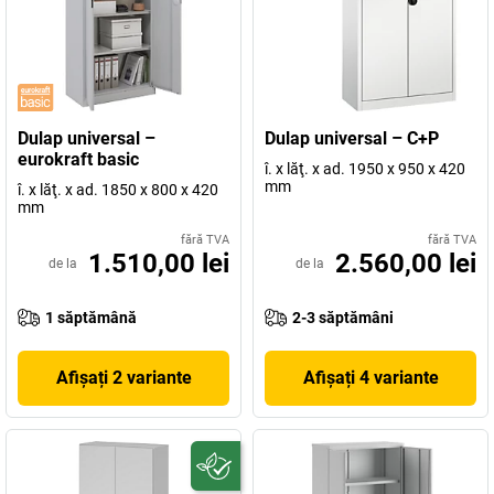
Dulap universal –
Dulap universal – C+P
eurokraft basic
î. x lăţ. x ad. 1950 x 950 x 420
mm
î. x lăţ. x ad. 1850 x 800 x 420
mm
fără TVA
fără TVA
1.510,00 lei
2.560,00 lei
de la
de la
1 săptămână
2-3 săptămâni
Afișați 2 variante
Afișați 4 variante