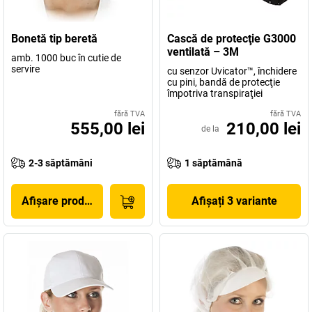
Bonetă tip beretă
Cască de protecţie G3000
ventilată – 3M
amb. 1000 buc în cutie de
servire
cu senzor Uvicator™, închidere
cu pini, bandă de protecţie
împotriva transpiraţiei
fără TVA
fără TVA
555,00 lei
210,00 lei
de la
2-3 săptămâni
1 săptămână
Afișare produs
Afișați 3 variante