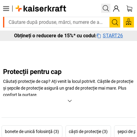
Vă trebuie urgent? Multe produse sunt livrate în termen de o săptămâ
Căutare
START26
Obțineți o reducere de 15%* cu codul:
Protecții pentru cap
Căutați protecție de cap? Ați venit la locul potrivit. Căștile de protecție
și șepcile de protecție asigură un grad de protecție mai mare. Plus
confort la purtare.
bonete de unică folosinţă (3)
căşti de protecţie (3)
şepci de p