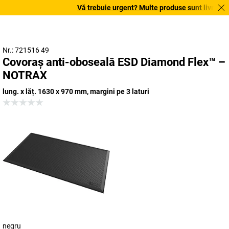
Vă trebuie urgent? Multe produse sunt livrate în 
Nr.: 721516 49
Covoraș anti-oboseală ESD Diamond Flex™ –
NOTRAX
lung. x lăț. 1630 x 970 mm, margini pe 3 laturi
negru