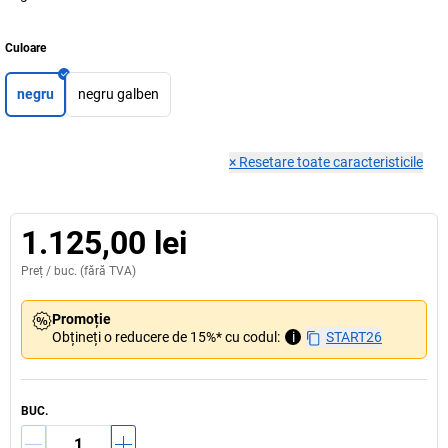
Culoare
negru
negru galben
×
Resetare toate caracteristicile
1.125,00 lei
Preț /
buc.
(fără TVA)
Promoție
Obțineți o reducere de 15%* cu codul:
i
START26
BUC.