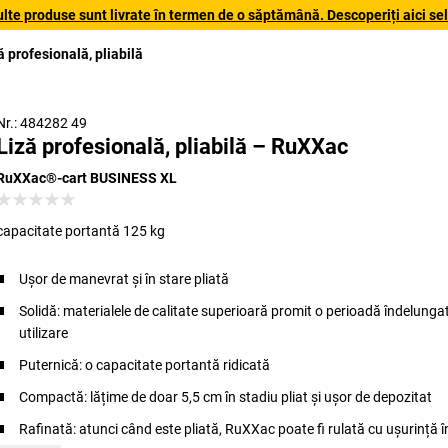
lte produse sunt livrate în termen de o săptămână. Descoperiți aici sele
ă profesională, pliabilă
Nr.: 484282 49
Liză profesională, pliabilă – RuXXac
RuXXac®-cart BUSINESS XL
capacitate portantă 125 kg
Ușor de manevrat și în stare pliată
Solidă: materialele de calitate superioară promit o perioadă îndelunga
utilizare
Puternică: o capacitate portantă ridicată
Compactă: lățime de doar 5,5 cm în stadiu pliat și ușor de depozitat
Rafinată: atunci când este pliată, RuXXac poate fi rulată cu ușurință î