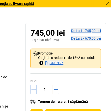
cția cu livrare rapidă
745,00 lei
De La
1
-
745,00 Lei
De La
2
-
670,00 Lei
Preț /
buc.
(fără TVA)
Promoție
Obțineți o reducere de 15%* cu codul:
i
START26
tă de
BUC.
Termen de livrare
:
1 săptămână
n nișe