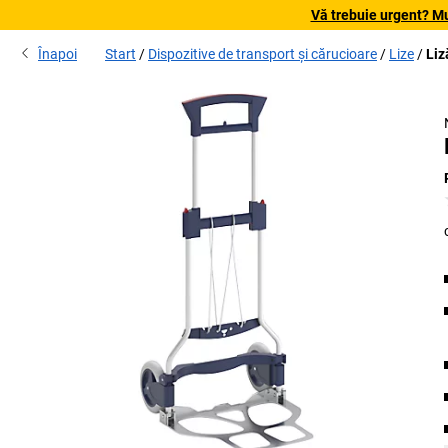
Vă trebuie urgent? Mu
Înapoi
Start
Dispozitive de transport și cărucioare
Lize
Liz