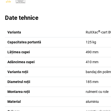
Date tehnice
®
Varianta
RuXXac
-cart 
Capacitatea portantă
125
kg
Lățimea cupei
490
mm
Adâncimea cupei
410
mm
Varianta roții
bandaj din polim
Diametrul roții
185
mm
Montarea roții
rulment cu role
Material
aluminiu