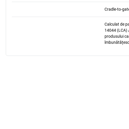
Cradle-to-gat
Calculat de p
14044 (LCA) /
produsului car
îmbunătățesc