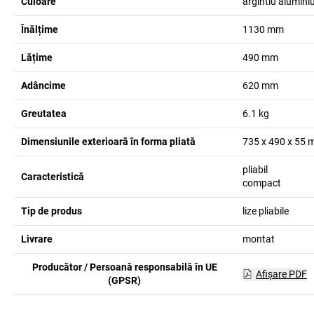
Culoare
argintiu alumini
Înălțime
1130
mm
Lățime
490
mm
Adâncime
620
mm
Greutatea
6.1
kg
Dimensiunile exterioară în forma pliată
735 x 490 x 55
pliabil
Caracteristică
compact
Tip de produs
lize pliabile
Livrare
montat
Producător / Persoană responsabilă în UE
Afişare PDF
(GPSR)