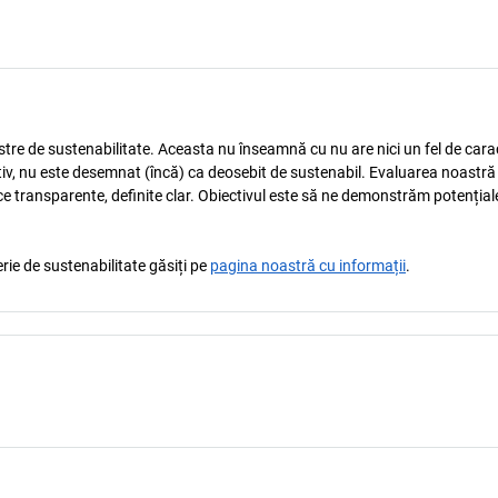
astre de sustenabilitate. Aceasta nu înseamnă cu nu are nici un fel de carac
tiv, nu este desemnat (încă) ca deosebit de sustenabil. Evaluarea noastră
ice transparente, definite clar. Obiectivul este să ne demonstrăm potențial
rie de sustenabilitate găsiți pe
pagina noastră cu informații
.