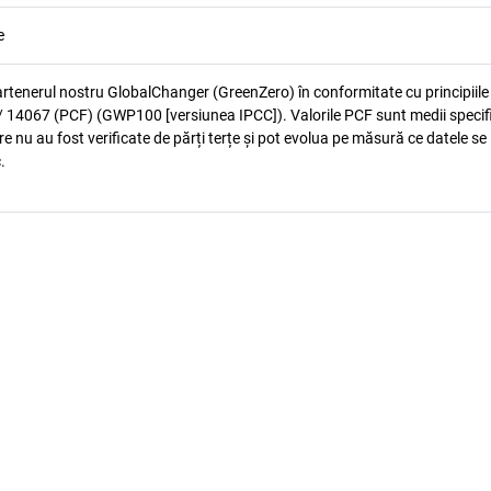
e
artenerul nostru GlobalChanger (GreenZero) în conformitate cu principiile
 14067 (PCF) (GWP100 [versiunea IPCC]). Valorile PCF sunt medii specif
e nu au fost verificate de părți terțe și pot evolua pe măsură ce datele se
.