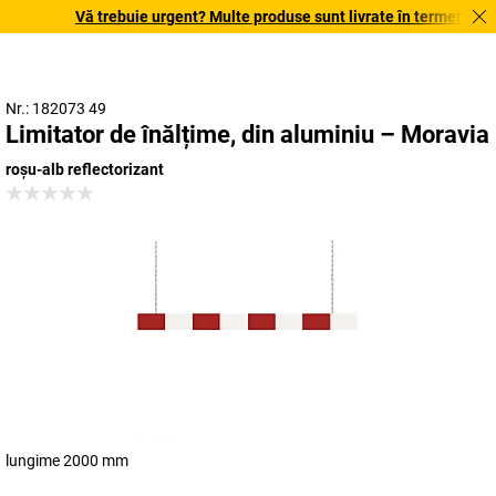
Vă trebuie urgent? Multe produse sunt livrate în termen de o s
Nr.: 182073 49
Limitator de înălțime, din aluminiu – Moravia
roșu-alb reflectorizant
lungime 2000 mm