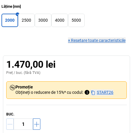
Lățime
[
mm
]
2000
2500
3000
4000
5000
×
Resetare toate caracteristicile
1.470,00 lei
Preț /
buc.
(fără TVA)
Promoție
Obțineți o reducere de 15%* cu codul:
i
START26
BUC.