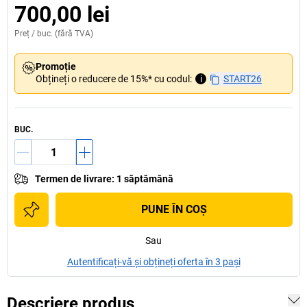
700,00 lei
Preț /
buc.
(fără TVA)
Promoție
Obțineți o reducere de 15%* cu codul:
i
START26
BUC.
Termen de livrare
:
1 săptămână
PUNE ÎN COŞ
Sau
Autentificați-vă și obțineți oferta în 3 pași
Descriere produs