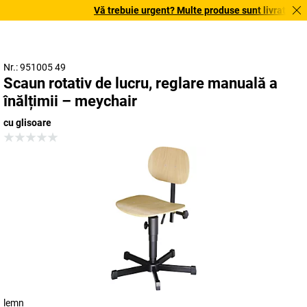
Vă trebuie urgent? Multe produse sunt livrate în ter
Nr.: 951005 49
Scaun rotativ de lucru, reglare manuală a
înălțimii – meychair
cu glisoare
lemn