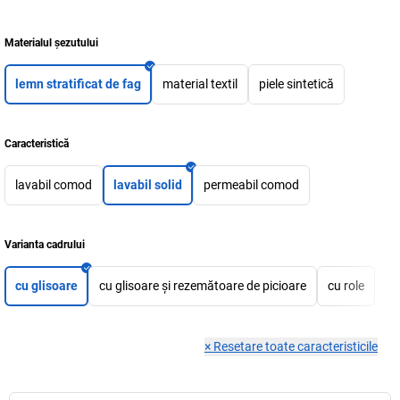
Materialul șezutului
lemn stratificat de fag
material textil
piele sintetică
Caracteristică
lavabil comod
lavabil solid
permeabil comod
Varianta cadrului
cu glisoare
cu glisoare și rezemătoare de picioare
cu role
×
Resetare toate caracteristicile