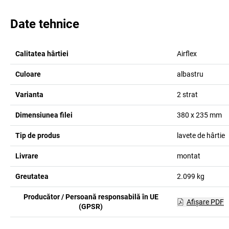
Date tehnice
Calitatea hârtiei
Airflex
Culoare
albastru
Varianta
2 strat
Dimensiunea filei
380 x 235
mm
Tip de produs
lavete de hârtie
Livrare
montat
Greutatea
2.099
kg
Producător / Persoană responsabilă în UE
Afişare PDF
(GPSR)