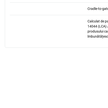
Cradle-to-gat
Calculat de p
14044 (LCA) /
produsului car
îmbunătățesc