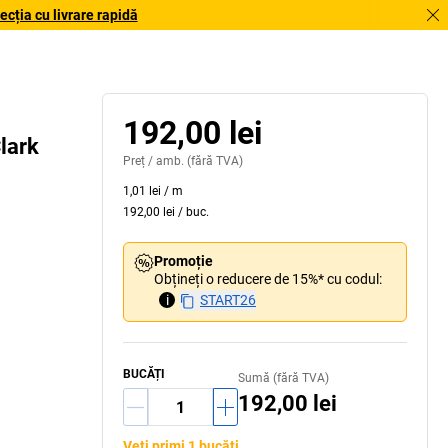
cția cu livrare rapidă
192,00 lei
lark
Preț /
amb.
(fără TVA)
1,01 lei
/
m
192,00 lei
/
buc.
Promoție
Obțineți o reducere de 15%* cu codul:
i
START26
BUCĂȚI
Sumă (fără TVA)
192,00 lei
Veți primi 1 bucăți