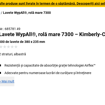
lte produse sunt livrate în termen de o săptămână. Descoperiți aici sele
e
Lavete WypAll®, rolă mare 7300
Nr.: 685781 49
Lavete WypAll®, rolă mare 7300 – Kimberly-C
500 de lavete de 380 x 235 mm
2 straturi, albastră
Rezistență și capacitate de absorbție grație tehnologiei Airflex™
Adecvate pentru numeroase lucrări de curățare și întreținere
+
Mai mult