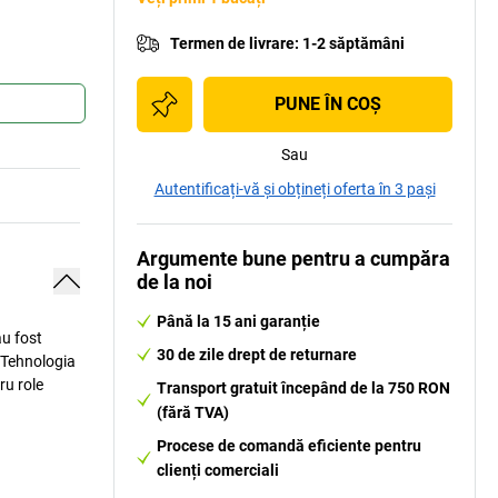
Termen de livrare
:
1-2 săptămâni
PUNE ÎN COŞ
Sau
Autentificați-vă și obțineți oferta în 3 pași
Argumente bune pentru a cumpăra
de la noi
Până la 15 ani garanție
au fost
30 de zile drept de returnare
. Tehnologia
ru role
Transport gratuit începând de la 750 RON
(fără TVA)
Procese de comandă eficiente pentru
clienți comerciali