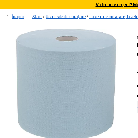
Vă trebuie urgent? Mu
Înapoi
Start
Ustensile de curățare
Lavete de curățare, lavet