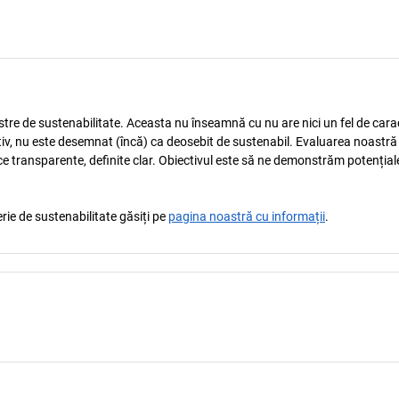
astre de sustenabilitate. Aceasta nu înseamnă cu nu are nici un fel de carac
tiv, nu este desemnat (încă) ca deosebit de sustenabil. Evaluarea noastră
ice transparente, definite clar. Obiectivul este să ne demonstrăm potențial
rie de sustenabilitate găsiți pe
pagina noastră cu informații
.