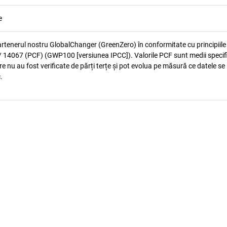
e
artenerul nostru GlobalChanger (GreenZero) în conformitate cu principiile
 14067 (PCF) (GWP100 [versiunea IPCC]). Valorile PCF sunt medii specif
e nu au fost verificate de părți terțe și pot evolua pe măsură ce datele se
.