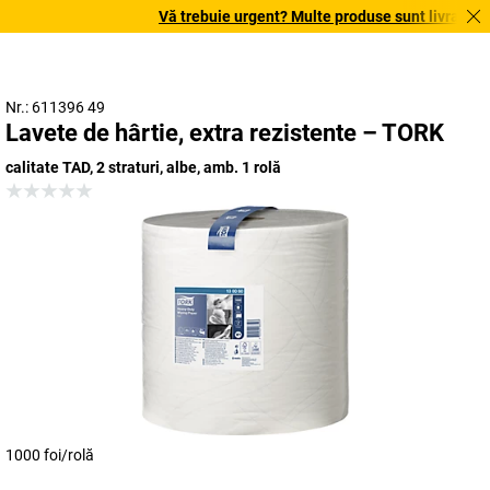
Vă trebuie urgent? Multe produse sunt livrate în t
Nr.: 611396 49
Lavete de hârtie, extra rezistente – TORK
calitate TAD, 2 straturi, albe, amb. 1 rolă
1000 foi/rolă