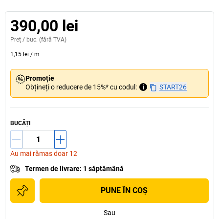
390,00 lei
Preț /
buc.
(fără TVA)
1,15 lei
/
m
Promoție
Obțineți o reducere de 15%* cu codul:
i
START26
BUCĂȚI
Au mai rămas doar 12
Termen de livrare
:
1 săptămână
PUNE ÎN COŞ
Sau