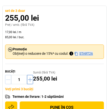
set de 3 doar
255,00 lei
Preț /
amb.
(fără TVA)
17,00 lei
/
m
85,00 lei
/
buc.
Promoție
Obțineți o reducere de 15%* cu codul:
i
START26
BUCĂȚI
Sumă (fără TVA)
255,00 lei
Veți primi 3 bucăți
Termen de livrare
:
1-2 săptămâni
PUNE ÎN COŞ