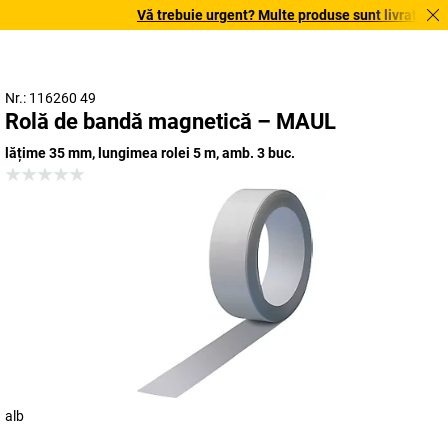
Vă trebuie urgent? Multe produse sunt livrate în te
Nr.: 116260 49
Rolă de bandă magnetică – MAUL
lățime 35 mm, lungimea rolei 5 m, amb. 3 buc.
alb