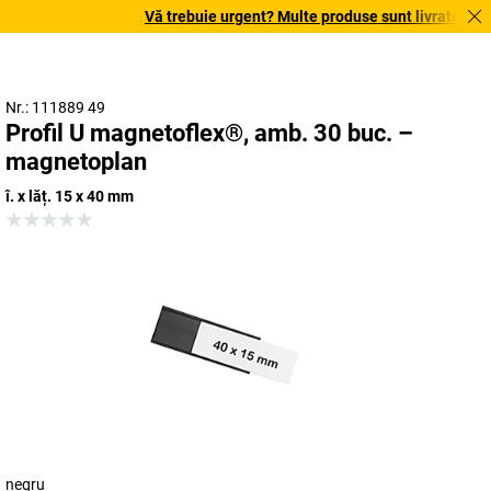
Vă trebuie urgent? Multe produse sunt livrate în term
Nr.: 111889 49
Profil U magnetoflex®, amb. 30 buc. –
magnetoplan
î. x lăț. 15 x 40 mm
negru