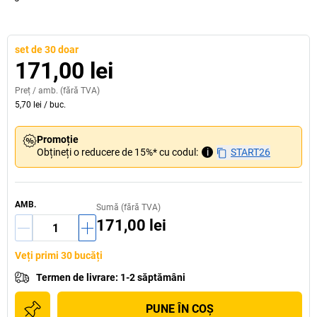
set de 30 doar
171,00 lei
Preț /
amb.
(fără TVA)
5,70 lei
/
buc.
Promoție
Obțineți o reducere de 15%* cu codul:
i
START26
AMB.
Sumă (fără TVA)
171,00 lei
Veți primi 30 bucăți
Termen de livrare
:
1-2 săptămâni
PUNE ÎN COŞ