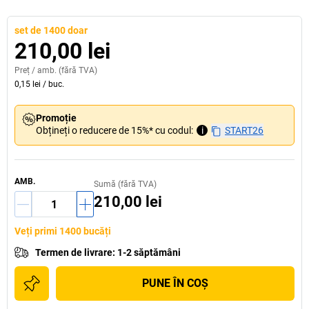
set de 1400 doar
210,00 lei
Preț /
amb.
(fără TVA)
0,15 lei
/
buc.
Promoție
Obțineți o reducere de 15%* cu codul:
i
START26
AMB.
Sumă (fără TVA)
210,00 lei
Veți primi 1400 bucăți
Termen de livrare
:
1-2 săptămâni
PUNE ÎN COŞ