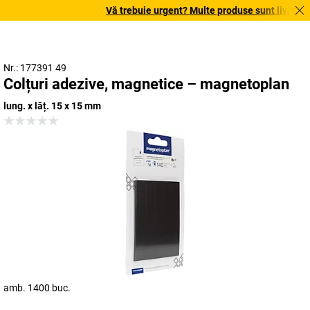
Vă trebuie urgent? Multe produse sunt livrate în 
Nr.: 177391 49
Colțuri adezive, magnetice – magnetoplan
lung. x lăț. 15 x 15 mm
amb. 1400 buc.