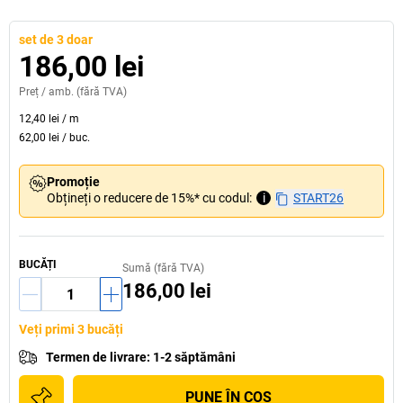
set de 3 doar
186,00 lei
Preț /
amb.
(fără TVA)
12,40 lei
/
m
62,00 lei
/
buc.
Promoție
Obțineți o reducere de 15%* cu codul:
i
START26
BUCĂȚI
Sumă (fără TVA)
186,00 lei
Veți primi 3 bucăți
Termen de livrare
:
1-2 săptămâni
PUNE ÎN COŞ