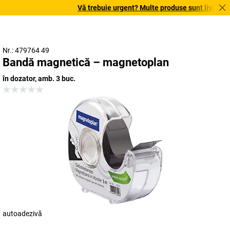
Vă trebuie urgent? Multe produse sunt livrate în 
Nr.: 479764 49
Bandă magnetică – magnetoplan
în dozator, amb. 3 buc.
autoadezivă