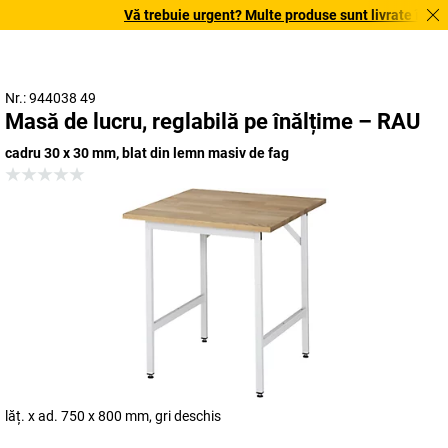
Vă trebuie urgent? Multe produse sunt livrate în terme
Nr.: 944038 49
Masă de lucru, reglabilă pe înălțime – RAU
cadru 30 x 30 mm, blat din lemn masiv de fag
lăț. x ad. 750 x 800 mm, gri deschis