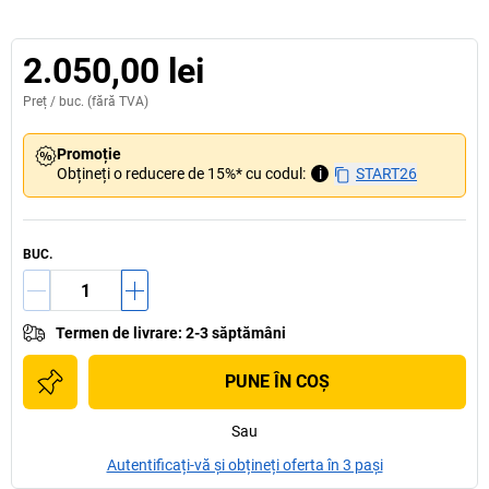
2.050,00 lei
Preț /
buc.
(fără TVA)
Promoție
Obțineți o reducere de 15%* cu codul:
i
START26
BUC.
Termen de livrare
:
2-3 săptămâni
PUNE ÎN COŞ
Sau
Autentificați-vă și obțineți oferta în 3 pași