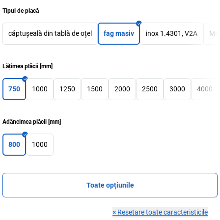
Tipul de placă
căptușeală din tablă de oțel
fag masiv
inox 1.4301, V2A
MD
Lățimea plăcii
[
mm
]
750
1000
1250
1500
2000
2500
3000
4000
Adâncimea plăcii
[
mm
]
800
1000
Toate opțiunile
×
Resetare toate caracteristicile