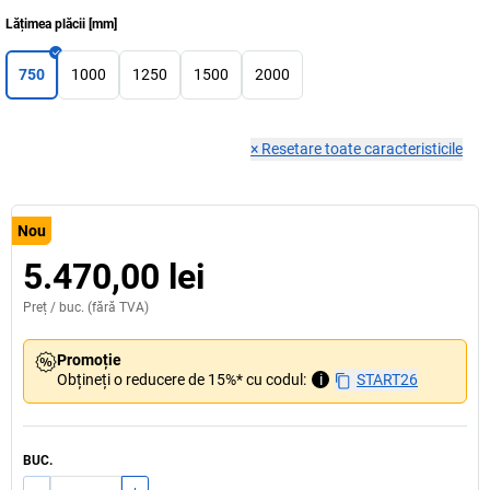
Lățimea plăcii
[
mm
]
750
1000
1250
1500
2000
×
Resetare toate caracteristicile
Nou
5.470,00 lei
Preț /
buc.
(fără TVA)
Promoție
Obțineți o reducere de 15%* cu codul:
i
START26
BUC.