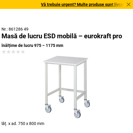
Vă trebuie urgent? Multe produse sunt livrate în ter
Nr.: 861286 49
Masă de lucru ESD mobilă – eurokraft pro
înălțime de lucru 975 – 1175 mm
lăț. x ad. 750 x 800 mm