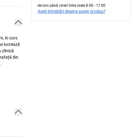
de luni până vineri între orele 8.00 - 17.00
Aveți întrebări despre acest produs?
m, în curs
se lucrează
 zilnică
rafață din
.