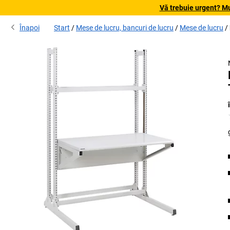
Vă trebuie urgent? Mu
Înapoi
Start
Mese de lucru, bancuri de lucru
Mese de lucru