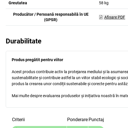
Greutatea
58
kg
Producător / Persoană responsabilă în UE
Afişare PDF
(GPSR)
Durabilitate
Produs pregătit pentru viitor
Acest produs contribuie activ la protejarea mediului și la asumarea r
sustenabilitate și contribuie astfel la un viitor stabil ecologic și s
produs la crearea unor condiții sustenabile și corecte pentru astăz
Mai multe despre evaluarea produselor și inițiativa noastră în mate
Criterii
Ponderare
Punctaj