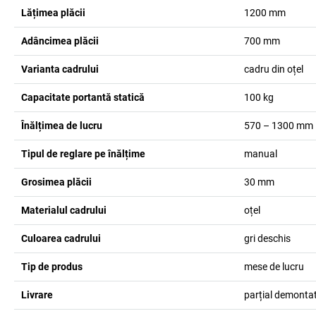
Lățimea plăcii
1200
mm
Adâncimea plăcii
700
mm
Varianta cadrului
cadru din oțel
Capacitate portantă statică
100
kg
Înălțimea de lucru
570 – 1300
mm
Tipul de reglare pe înălțime
manual
Grosimea plăcii
30
mm
Materialul cadrului
oțel
Culoarea cadrului
gri deschis
Tip de produs
mese de lucru
Livrare
parțial demonta