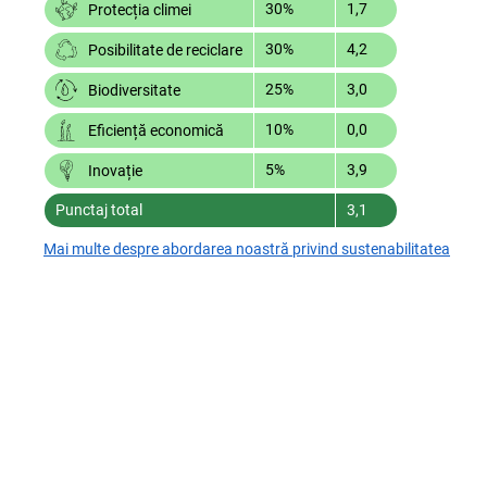
30%
1,7
Protecția climei
30%
4,2
Posibilitate de reciclare
25%
3,0
Biodiversitate
10%
0,0
Eficiență economică
5%
3,9
Inovație
Punctaj total
3,1
Mai multe despre abordarea noastră privind sustenabilitatea