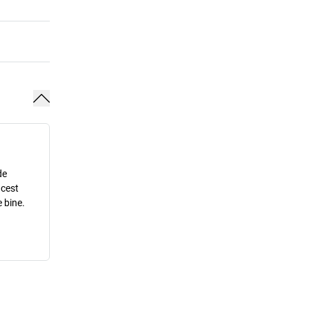
de
acest
 bine.