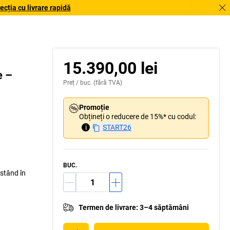
cția cu livrare rapidă
Cu accesorii (nu sunt incluse)
15.390,00 lei
e –
Preț /
buc.
(fără TVA)
Promoție
Obțineți o reducere de 15%* cu codul:
i
START26
BUC.
 stând în
Termen de livrare
:
3–4 săptămâni