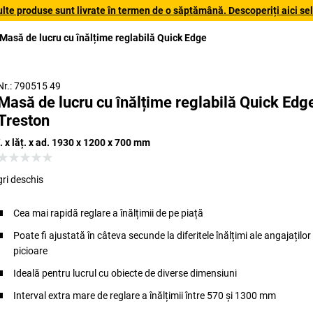
lte produse sunt livrate în termen de o săptămână. Descoperiți aici sele
Masă de lucru cu înălțime reglabilă Quick Edge
Nr.: 790515 49
Masă de lucru cu înălțime reglabilă Quick Edg
Treston
î. x lăț. x ad. 1930 x 1200 x 700 mm
gri deschis
Cea mai rapidă reglare a înălțimii de pe piață
Poate fi ajustată în câteva secunde la diferitele înălțimi ale angajaților
picioare
Ideală pentru lucrul cu obiecte de diverse dimensiuni
Interval extra mare de reglare a înălțimii între 570 și 1300 mm