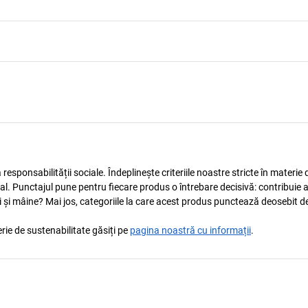
esponsabilității sociale. Îndeplinește criteriile noastre stricte în materie 
ocial. Punctajul pune pentru fiecare produs o întrebare decisivă: contribuie 
i și mâine? Mai jos, categoriile la care acest produs punctează deosebit de
rie de sustenabilitate găsiți pe
pagina noastră cu informații
.