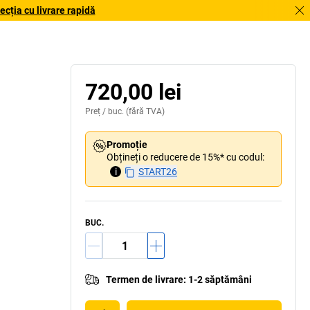
cția cu livrare rapidă
720,00 lei
Preț /
buc.
(fără TVA)
Promoție
Obțineți o reducere de 15%* cu codul:
i
START26
BUC.
Termen de livrare
:
1-2 săptămâni