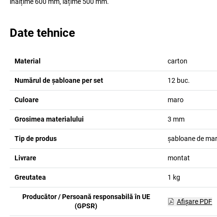
înălțime 600 mm, lățime 500 mm.
Date tehnice
Material
carton
Numărul de șabloane per set
12
buc.
Culoare
maro
Grosimea materialului
3
mm
Tip de produs
șabloane de ma
Livrare
montat
Greutatea
1
kg
Producător / Persoană responsabilă în UE
Afişare PDF
(GPSR)