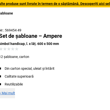
lte produse sunt livrate în termen de o săptămână. Descoperiți aici sele
șabloane
Nr.: 569454 49
Set de șabloane – Ampere
simbol handicap, î. x lăț. 600 x 500 mm
12 șabloane, carton
Din carton special, uleiat și întărit
Calitate superioară
Reutilizabile
+
Mai mult