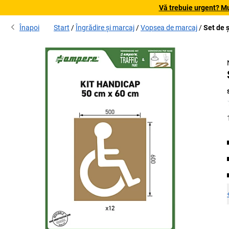
Vă trebuie urgent? Mu
Înapoi
Start
Îngrădire și marcaj
Vopsea de marcaj
Set de 