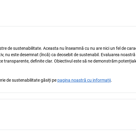
astre de sustenabilitate. Aceasta nu înseamnă cu nu are nici un fel de carac
tiv, nu este desemnat (încă) ca deosebit de sustenabil. Evaluarea noastră
ice transparente, definite clar. Obiectivul este să ne demonstrăm potențial
rie de sustenabilitate găsiți pe
pagina noastră cu informații
.