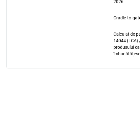
2026
Cradle-to-gat
Calculat de p
14044 (LCA) /
produsului car
îmbunătățesc