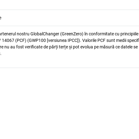
e
artenerul nostru GlobalChanger (GreenZero) în conformitate cu principiile
 14067 (PCF) (GWP100 [versiunea IPCC]). Valorile PCF sunt medii specif
e nu au fost verificate de părți terțe și pot evolua pe măsură ce datele se
.