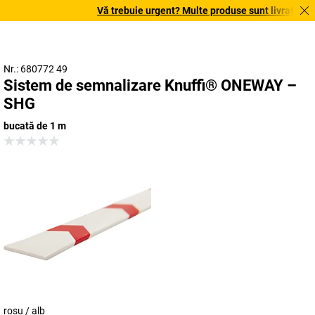
Vă trebuie urgent? Multe produse sunt livrate în ter
Nr.: 680772 49
Sistem de semnalizare Knuffi® ONEWAY –
SHG
bucată de 1 m
roșu / alb