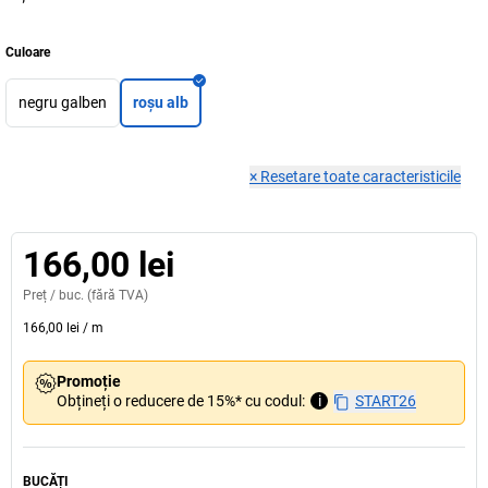
Culoare
negru galben
roșu alb
×
Resetare toate caracteristicile
166,00 lei
Preț /
buc.
(fără TVA)
166,00 lei
/
m
Promoție
Obțineți o reducere de 15%* cu codul:
i
START26
BUCĂȚI