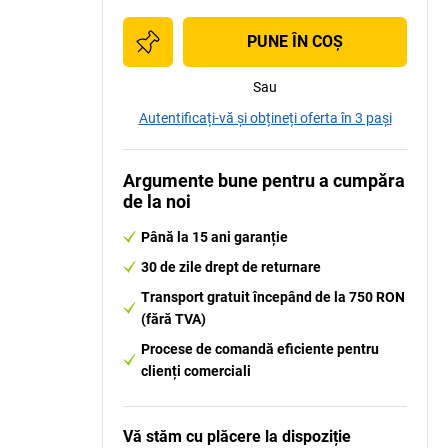
PUNE ÎN COŞ
Sau
Autentificați-vă și obțineți oferta în 3 pași
Argumente bune pentru a cumpăra
de la noi
Până la 15 ani garanție
30 de zile drept de returnare
Transport gratuit începând de la 750 RON
(fără TVA)
Procese de comandă eficiente pentru
clienți comerciali
Vă stăm cu plăcere la dispoziție