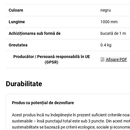
Culoare
negru
Lungime
1000
mm
Achiziționarea sub formă de
bucată de 1 m
Greutatea
0.4
kg
Producător / Persoană responsabilă în UE
Afişare PDF
(GPSR)
Durabilitate
Produs cu potențial de dezvoltare
Acest produs încă nu îndeplinește în prezent suficient criteriile no
sustenabile – însă punctajul total este sub 3 puncte. Din acest mo
sustenabilitate se bazează pe criterii ecologice, sociale și econom