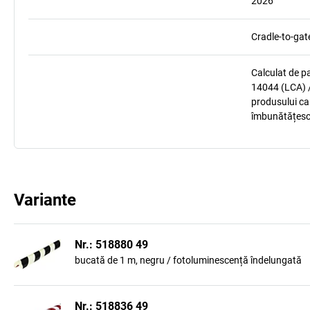
2026
Cradle-to-gat
Calculat de p
14044 (LCA) /
produsului car
îmbunătățesc
Variante
Nr.: 518880 49
bucată de 1 m, negru / fotoluminescență îndelungată
Nr.: 518836 49