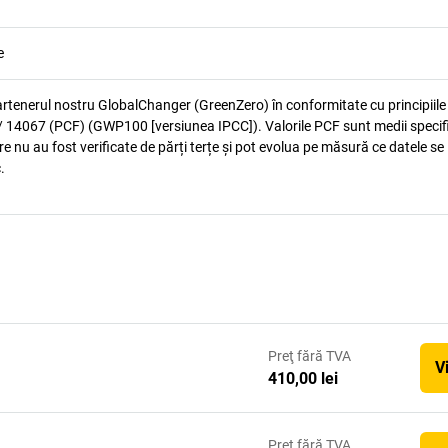
e
artenerul nostru GlobalChanger (GreenZero) în conformitate cu principiile
 14067 (PCF) (GWP100 [versiunea IPCC]). Valorile PCF sunt medii specif
e nu au fost verificate de părți terțe și pot evolua pe măsură ce datele se
.
Preţ
fără TVA
V
410,00 lei
Preţ
fără TVA