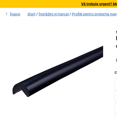
Vă trebuie urgent? Mu
Înapoi
Start
Îngrădire și marcaj
Profile pentru protecția mar
C