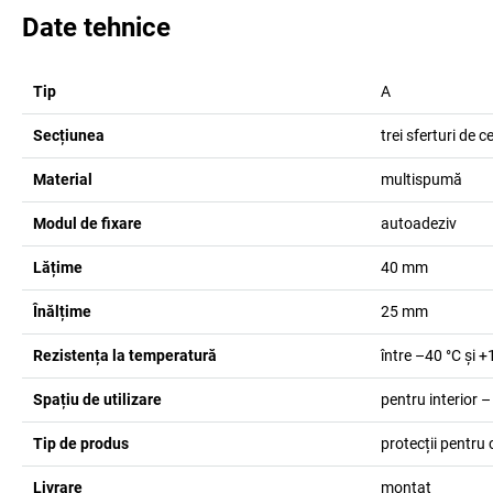
Date tehnice
Tip
A
Secțiunea
trei sferturi de c
Material
multispumă
Modul de fixare
autoadeziv
Lățime
40
mm
Înălțime
25
mm
Rezistența la temperatură
între –40 °C și +
Spațiu de utilizare
pentru interior –
Tip de produs
protecții pentru 
Livrare
montat