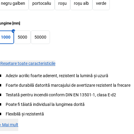
negru galben
portocaliu
roșu
roșu alb
verde
ungime
[
mm
]
1000
5000
50000
×
Resetare toate caracteristicile
Adeziv acrilic foarte aderent, rezistent la lumină și uzură
Foarte durabilă datorită marcajului de avertizare rezistent la frecare
Testată pentru incendii conform DIN EN 13501-1, clasa E-d2
Poate fi tăiată individual la lungimea dorită
Flexibilă și rezistentă
+
Mai mult