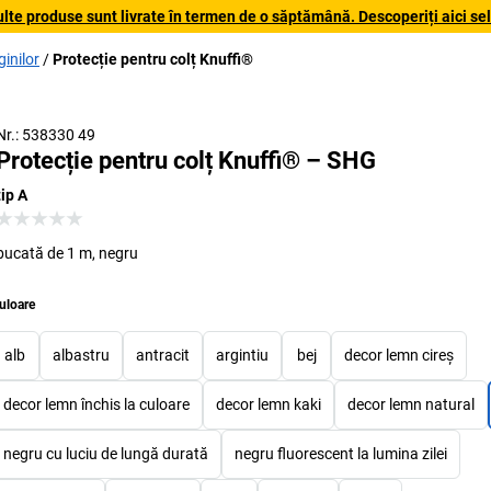
lte produse sunt livrate în termen de o săptămână. Descoperiți aici sele
ginilor
Protecție pentru colț Knuffi®
Nr.: 538330 49
Protecție pentru colț Knuffi® – SHG
tip A
bucată de 1 m, negru
uloare
alb
albastru
antracit
argintiu
bej
decor lemn cireș
decor lemn închis la culoare
decor lemn kaki
decor lemn natural
negru cu luciu de lungă durată
negru fluorescent la lumina zilei