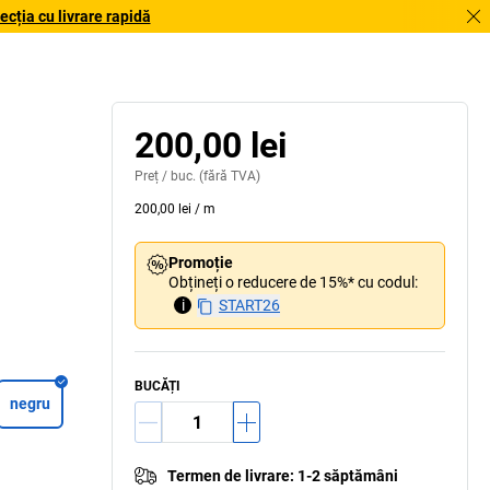
cția cu livrare rapidă
200,00 lei
Preț /
buc.
(fără TVA)
200,00 lei
/
m
Promoție
Obțineți o reducere de 15%* cu codul:
i
START26
BUCĂȚI
negru
Termen de livrare
:
1-2 săptămâni