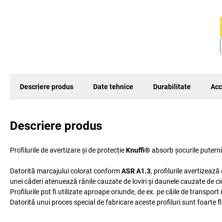
Descriere produs
Date tehnice
Durabilitate
Acc
Descriere produs
Profilurile de avertizare și de protecție
Knuffi®
absorb șocurile putern
Datorită marcajului colorat conform
ASR A1.3
, profilurile avertizează
unei căderi atenuează rănile cauzate de loviri și daunele cauzate de cio
Profilurile pot fi utilizate aproape oriunde, de ex. pe căile de transport d
Datorită unui proces special de fabricare aceste profiluri sunt foarte fl