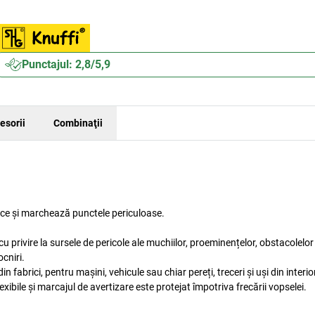
Punctajul: 2,8/5,9
esorii
Combinaţii
ice și marchează punctele periculoase.
 cu privire la sursele de pericole ale muchiilor, proeminențelor, obstacolelor 
cniri.
in fabrici, pentru mașini, vehicule sau chiar pereți, treceri și uși din interior
exibile și marcajul de avertizare este protejat împotriva frecării vopselei.