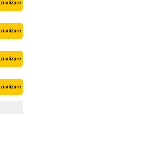
izualizare
izualizare
izualizare
izualizare