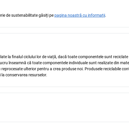
rie de sustenabilitate găsiți pe
pagina noastră cu informații
.
late la finalul ciclului lor de viață, dacă toate componentele sunt reciclate
st lucru înseamnă că toate componentele individuale sunt realizate din mate
 fi reprocesate ulterior pentru a crea produse noi. Produsele reciclabile cont
 la conservarea resurselor.