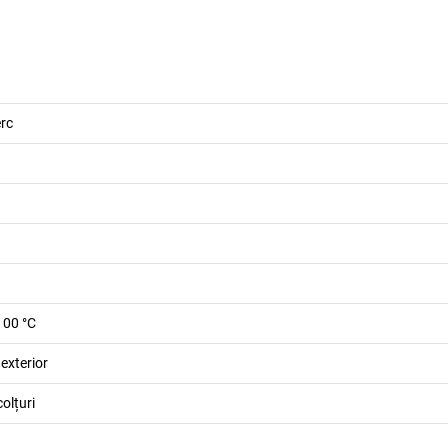
erc
100 °C
 exterior
colțuri