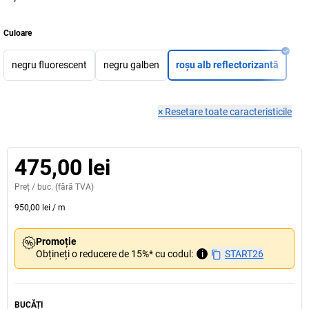
Culoare
negru fluorescent
negru galben
roșu alb reflectorizantă
×
Resetare toate caracteristicile
475,00 lei
Preț /
buc.
(fără TVA)
950,00 lei
/
m
Promoție
Obțineți o reducere de 15%* cu codul:
i
START26
BUCĂȚI