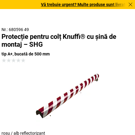
Vă trebuie urgent? Multe produse sunt livrate în ter
Nr.: 680596 49
Protecție pentru colț Knuffi® cu șină de
montaj – SHG
tip A+, bucată de 500 mm
roșu / alb reflectorizant