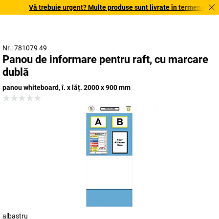
Vă trebuie urgent? Multe produse sunt livrate în termen de o săp
Nr.: 781079 49
Panou de informare pentru raft, cu marcare
dublă
panou whiteboard, î. x lăț. 2000 x 900 mm
albastru