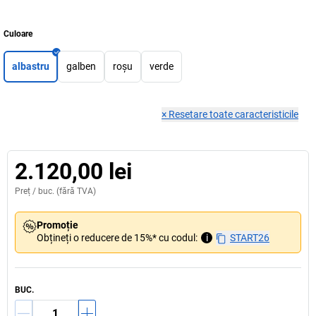
Culoare
albastru
galben
roșu
verde
×
Resetare toate caracteristicile
2.120,00 lei
Preț /
buc.
(fără TVA)
Promoție
Obțineți o reducere de 15%* cu codul:
i
START26
BUC.