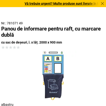
Vă trebuie urgent? Multe produse sunt livrate în termen d
Nr.: 781071 49
Panou de informare pentru raft, cu marcare
dublă
cu sac de deșeuri, î. x lăț. 2000 x 900 mm
albastru