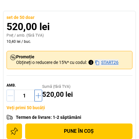
set de 50 doar
520,00 lei
Preț /
amb.
(fără TVA)
10,40 lei
/
buc.
Promoție
Obțineți o reducere de 15%* cu codul:
i
START26
AMB.
Sumă (fără TVA)
520,00 lei
Veți primi 50 bucăți
Termen de livrare
:
1-2 săptămâni
PUNE ÎN COŞ