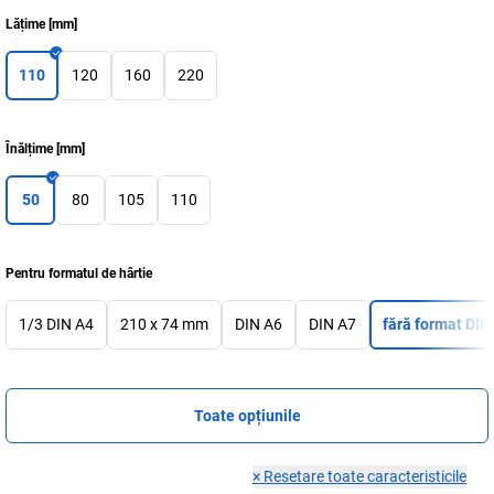
Lățime
[
mm
]
110
120
160
220
Înălțime
[
mm
]
50
80
105
110
Pentru formatul de hârtie
1/3 DIN A4
210 x 74 mm
DIN A6
DIN A7
fără format DIN
Toate opțiunile
×
Resetare toate caracteristicile