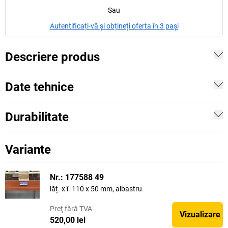
Sau
Autentificați-vă și obțineți oferta în 3 pași
Descriere produs
Date tehnice
Durabilitate
Variante
Nr.: 177588 49
lăț. x î. 110 x 50 mm, albastru
Preţ
fără TVA
Vizualizare
520,00 lei