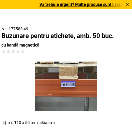
Vă trebuie urgent? Multe produse sunt livrate în term
Nr.: 177588 49
Buzunare pentru etichete, amb. 50 buc.
cu bandă magnetică
lăț. x î. 110 x 50 mm, albastru