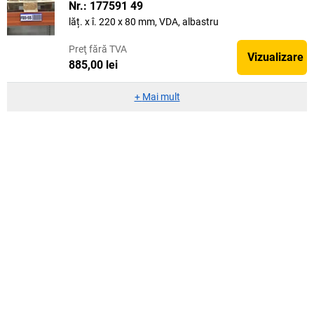
Nr.: 177591 49
lăț. x î. 220 x 80 mm, VDA, albastru
Preţ
fără TVA
Vizualizare
885,00 lei
+
Mai mult