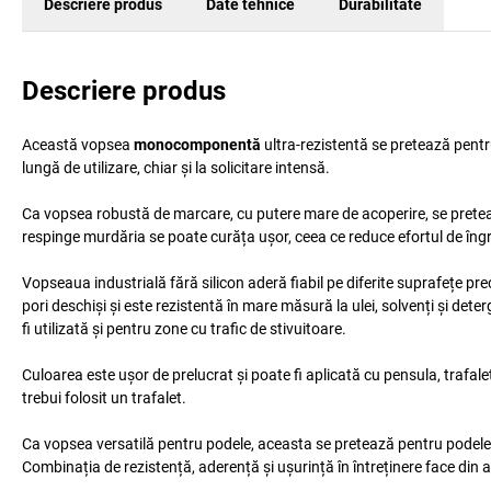
Descriere produs
Date tehnice
Durabilitate
Descriere produs
Această vopsea
monocomponentă
ultra-rezistentă se pretează pentru
lungă de utilizare, chiar și la solicitare intensă.
Ca vopsea robustă de marcare, cu putere mare de acoperire, se preteaz
respinge murdăria se poate curăța ușor, ceea ce reduce efortul de îngri
Vopseaua industrială fără silicon aderă fiabil pe diferite suprafețe pr
pori deschiși și este rezistentă în mare măsură la ulei, solvenți și dete
fi utilizată și pentru zone cu trafic de stivuitoare.
Culoarea este ușor de prelucrat și poate fi aplicată cu pensula, trafale
trebui folosit un trafalet.
Ca vopsea versatilă pentru podele, aceasta se pretează pentru podele d
Combinația de rezistență, aderență și ușurință în întreținere face din 