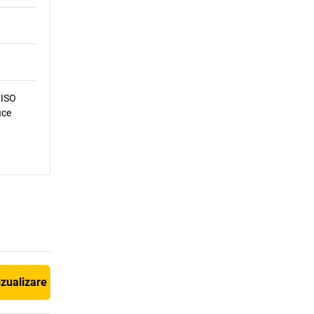
 ISO
ice
izualizare