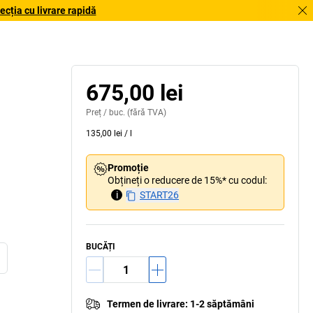
cția cu livrare rapidă
675,00 lei
Preț /
buc.
(fără TVA)
135,00 lei
/
l
Promoție
Obțineți o reducere de 15%* cu codul:
i
START26
BUCĂȚI
Termen de livrare
:
1-2 săptămâni