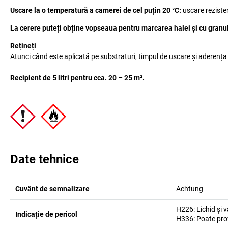
Uscare la o temperatură a camerei de cel puțin 20 °C:
uscare rezisten
La cerere puteți obține vopseaua pentru marcarea halei și cu granu
Rețineți
Atunci când este aplicată pe substraturi, timpul de uscare și aderența t
Recipient de 5 litri pentru cca. 20 – 25 m².
Date tehnice
Cuvânt de semnalizare
Achtung
H226: Lichid și v
Indicație de pericol
H336: Poate pro