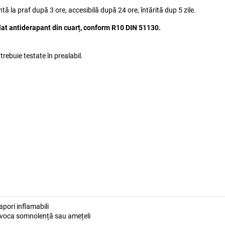
tă la praf după 3 ore, accesibilă după 24 ore, întărită dup 5 zile.
lat antiderapant din cuarț, conform R10 DIN 51130.
rebuie testate în prealabil.
apori inflamabili
voca somnolență sau amețeli