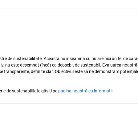
astre de sustenabilitate. Aceasta nu înseamnă cu nu are nici un fel de carac
tiv, nu este desemnat (încă) ca deosebit de sustenabil. Evaluarea noastră
ice transparente, definite clar. Obiectivul este să ne demonstrăm potențial
rie de sustenabilitate găsiți pe
pagina noastră cu informații
.