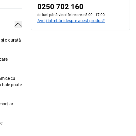
0250 702 160
de luni până vineri între orele 8.00 - 17.00
Aveți întrebări despre acest produs?
 și o durată
 care
ramice cu
ru hale poate
mari, ar
e.