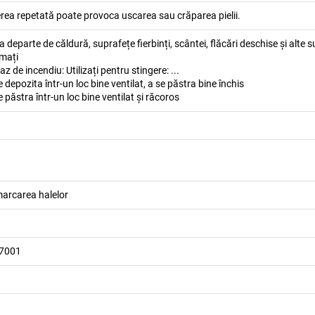
ea repetată poate provoca uscarea sau crăparea pielii.
 departe de căldură, suprafețe fierbinți, scântei, flăcări deschise și alte 
umați
 de incendiu: Utilizați pentru stingere: ...
epozita într-un loc bine ventilat, a se păstra bine închis
păstra într-un loc bine ventilat și răcoros
marcarea halelor
 7001