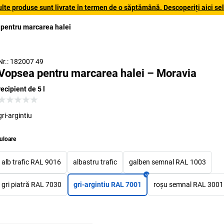
lte produse sunt livrate în termen de o săptămână. Descoperiți aici sele
pentru marcarea halei
Nr.: 182007 49
Vopsea pentru marcarea halei – Moravia
recipient de 5 l
gri-argintiu
uloare
alb trafic RAL 9016
albastru trafic
galben semnal RAL 1003
gri piatră RAL 7030
gri-argintiu RAL 7001
roșu semnal RAL 3001