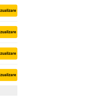
izualizare
izualizare
izualizare
izualizare