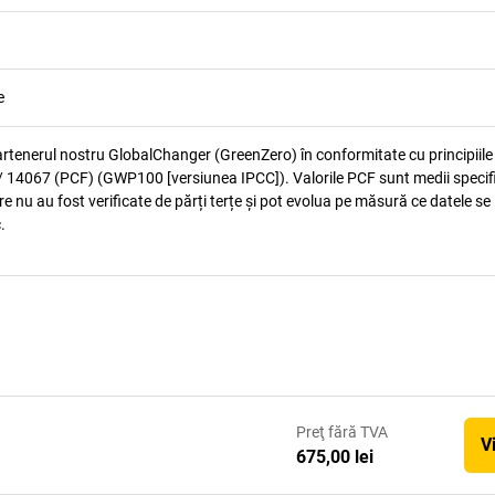
e
artenerul nostru GlobalChanger (GreenZero) în conformitate cu principiile
 14067 (PCF) (GWP100 [versiunea IPCC]). Valorile PCF sunt medii specif
e nu au fost verificate de părți terțe și pot evolua pe măsură ce datele se
.
Preţ
fără TVA
V
675,00 lei