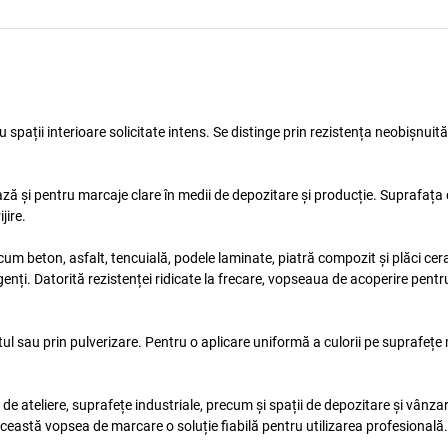
 spații interioare solicitate intens. Se distinge prin rezistența neobișnuită
ă și pentru marcaje clare în medii de depozitare și producție. Suprafața
jire.
ecum beton, asfalt, tencuială, podele laminate, piatră compozit și plăci ce
rgenți. Datorită rezistenței ridicate la frecare, vopseaua de acoperire pent
tul sau prin pulverizare. Pentru o aplicare uniformă a culorii pe suprafețe 
e ateliere, suprafețe industriale, precum și spații de depozitare și vânzar
această vopsea de marcare o soluție fiabilă pentru utilizarea profesională.