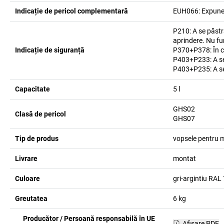
Indicație de pericol complementară
EUH066: Expuner
P210: A se păstra
aprindere. Nu f
Indicație de siguranță
P370+P378: În caz
P403+P233: A se d
P403+P235: A se 
Capacitate
5
l
GHS02
Clasă de pericol
GHS07
Tip de produs
vopsele pentru 
Livrare
montat
Culoare
gri-argintiu RAL
Greutatea
6
kg
Producător / Persoană responsabilă în UE
Afişare PDF