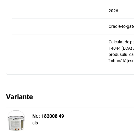
2026
Cradle-to-gat
Calculat de p
14044 (LCA) /
produsului car
îmbunătățesc
Variante
Nr.: 182008 49
alb