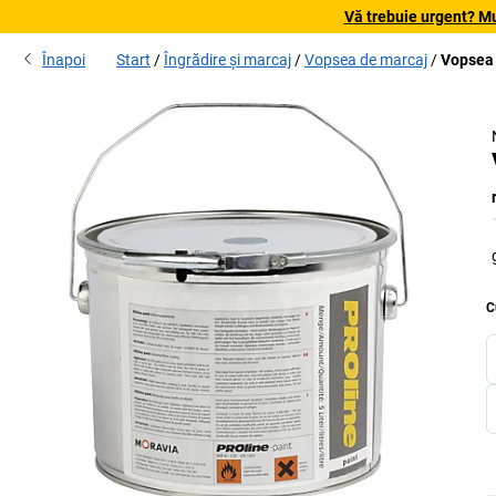
Vă trebuie urgent? Mu
Înapoi
Start
Îngrădire și marcaj
Vopsea de marcaj
Vopsea 
C