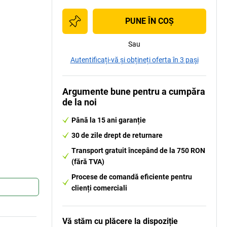
PUNE ÎN COŞ
Sau
Autentificați-vă și obțineți oferta în 3 pași
Argumente bune pentru a cumpăra
de la noi
e
Până la 15 ani garanție
30 de zile drept de returnare
Transport gratuit începând de la 750 RON
(fără TVA)
Procese de comandă eficiente pentru
clienți comerciali
Vă stăm cu plăcere la dispoziție