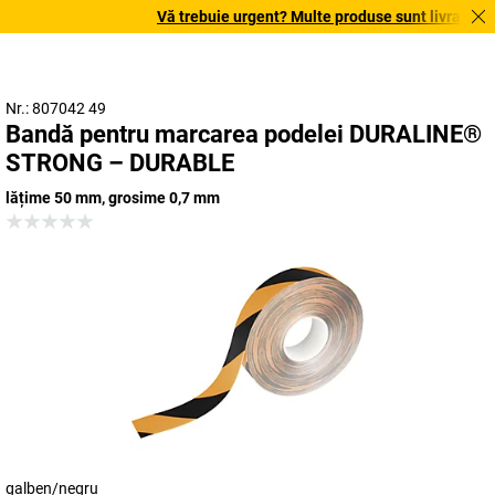
Vă trebuie urgent? Multe produse sunt livrate în te
Nr.: 807042 49
Bandă pentru marcarea podelei DURALINE®
STRONG – DURABLE
lățime 50 mm, grosime 0,7 mm
galben/negru