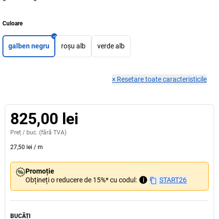
Culoare
galben negru
roșu alb
verde alb
×
Resetare toate caracteristicile
825,00 lei
Preț /
buc.
(fără TVA)
27,50 lei
/
m
Promoție
Obțineți o reducere de 15%* cu codul:
i
START26
BUCĂȚI