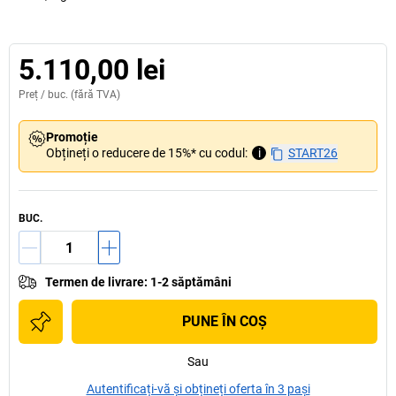
5.110,00 lei
Preț /
buc.
(fără TVA)
Promoție
Obțineți o reducere de 15%* cu codul:
i
START26
BUC.
Termen de livrare
:
1-2 săptămâni
PUNE ÎN COŞ
Sau
Autentificați-vă și obțineți oferta în 3 pași