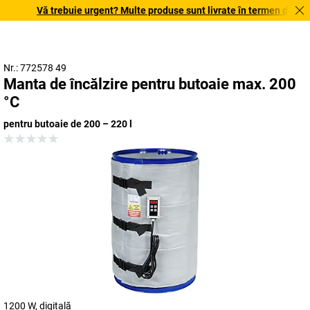
Vă trebuie urgent? Multe produse sunt livrate în termen de o săpt
Nr.: 772578 49
Manta de încălzire pentru butoaie max. 200
°C
pentru butoaie de 200 – 220 l
1200 W, digitală