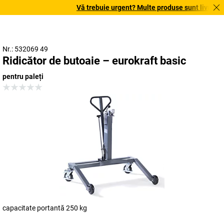
Vă trebuie urgent? Multe produse sunt livrate în 
Nr.: 532069 49
Ridicător de butoaie – eurokraft basic
pentru paleți
capacitate portantă 250 kg