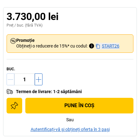
3.730,00 lei
Preț /
buc.
(fără TVA)
Promoție
Obțineți o reducere de 15%* cu codul:
i
START26
BUC.
Termen de livrare
:
1-2 săptămâni
PUNE ÎN COŞ
Sau
Autentificați-vă și obțineți oferta în 3 pași