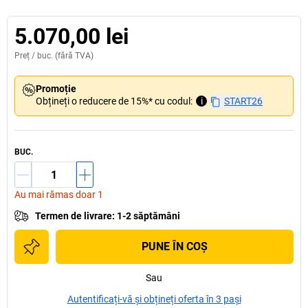
5.070,00 lei
Preț /
buc.
(fără TVA)
Promoție
Obțineți o reducere de 15%* cu codul:
i
START26
BUC.
Au mai rămas doar 1
Termen de livrare
:
1-2 săptămâni
PUNE ÎN COŞ
Sau
Autentificați-vă și obțineți oferta în 3 pași