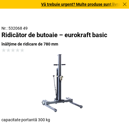
Vă trebuie urgent? Multe produse sunt livrate în t
Nr.: 532068 49
Ridicător de butoaie – eurokraft basic
înălţime de ridicare de 780 mm
capacitate portantă 300 kg