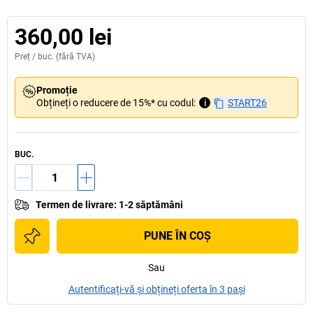
360,00 lei
Preț /
buc.
(fără TVA)
Promoție
Obțineți o reducere de 15%* cu codul:
i
START26
BUC.
Termen de livrare
:
1-2 săptămâni
PUNE ÎN COŞ
Sau
Autentificați-vă și obțineți oferta în 3 pași