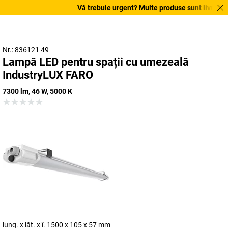
Vă trebuie urgent? Multe produse sunt livrate în 
Nr.: 836121 49
Lampă LED pentru spații cu umezeală
IndustryLUX FARO
7300 lm, 46 W, 5000 K
lung. x lăț. x î. 1500 x 105 x 57 mm