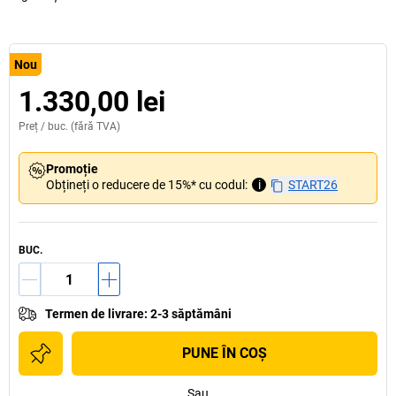
Nou
1.330,00 lei
Preț /
buc.
(fără TVA)
Promoție
Obțineți o reducere de 15%* cu codul:
i
START26
BUC.
Termen de livrare
:
2-3 săptămâni
PUNE ÎN COŞ
Sau