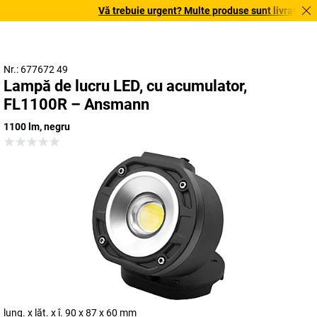
Vă trebuie urgent? Multe produse sunt livrate în te
Nr.: 677672 49
Lampă de lucru LED, cu acumulator,
FL1100R – Ansmann
1100 lm, negru
lung. x lăț. x î. 90 x 87 x 60 mm