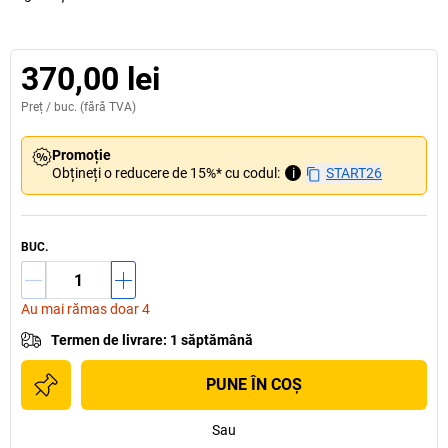
370,00 lei
Preț /
buc.
(fără TVA)
Promoție
Obțineți o reducere de 15%* cu codul:
i
START26
BUC.
Au mai rămas doar 4
Termen de livrare
:
1 săptămână
PUNE ÎN COŞ
Sau