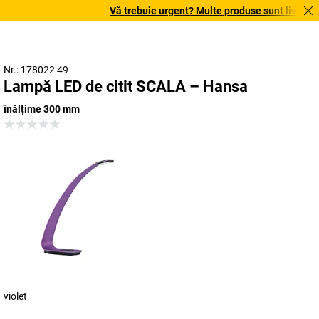
Vă trebuie urgent? Multe produse sunt livrate în 
Nr.: 178022 49
Lampă LED de citit SCALA – Hansa
înălțime 300 mm
violet