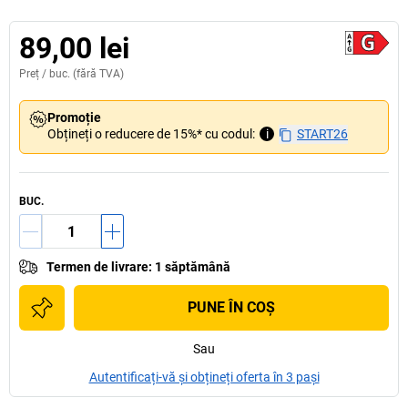
89,00 lei
Preț /
buc.
(fără TVA)
Promoție
Obțineți o reducere de 15%* cu codul:
i
START26
BUC.
Termen de livrare
:
1 săptămână
PUNE ÎN COŞ
Sau
Autentificați-vă și obțineți oferta în 3 pași