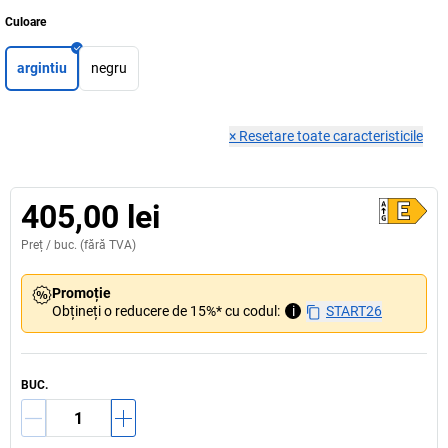
Culoare
argintiu
negru
×
Resetare toate caracteristicile
405,00 lei
Preț /
buc.
(fără TVA)
Promoție
Obțineți o reducere de 15%* cu codul:
i
START26
BUC.