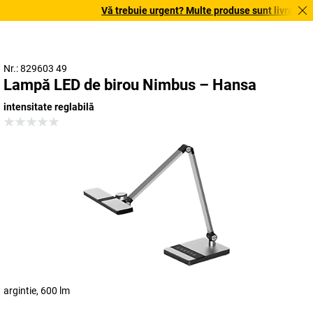
Vă trebuie urgent? Multe produse sunt livrate în te
Nr.: 829603 49
Lampă LED de birou Nimbus – Hansa
intensitate reglabilă
argintie, 600 lm