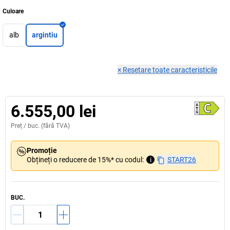
Culoare
alb
argintiu
×
Resetare toate caracteristicile
6.555,00 lei
Preț /
buc.
(fără TVA)
Promoție
Obțineți o reducere de 15%* cu codul:
i
START26
BUC.