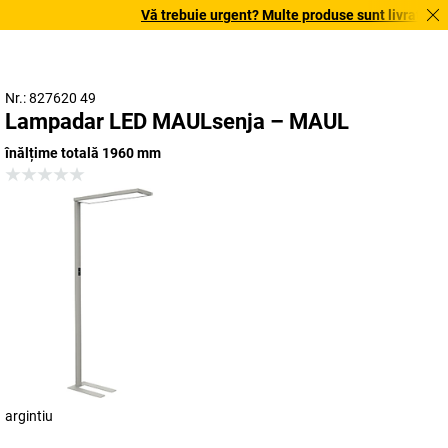
Vă trebuie urgent? Multe produse sunt livrate în te
Nr.: 827620 49
Lampadar LED MAULsenja – MAUL
înălțime totală 1960 mm
argintiu