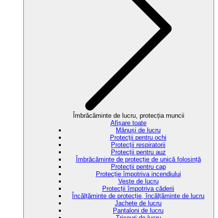
Îmbrăcăminte de lucru, protecția muncii
Afișare toate
Mănuși de lucru
Protecții pentru ochi
Protecții respiratorii
Protecții pentru auz
Îmbrăcăminte de protecție de unică folosință
Protecții pentru cap
Protecție împotriva incendiului
Veste de lucru
Protecții împotriva căderii
Încălțăminte de protecție, încălțăminte de lucru
Jachete de lucru
Pantaloni de lucru
Tricouri de lucru