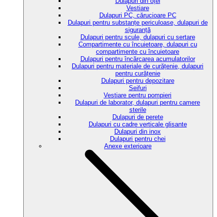
Dulapuri din oțel
Vestiare
Dulapuri PC, cărucioare PC
Dulapuri pentru substanțe periculoase, dulapuri de
siguranță
Dulapuri pentru scule, dulapuri cu sertare
Compartimente cu încuietoare, dulapuri cu
compartimente cu încuietoare
Dulapuri pentru încărcarea acumulatorilor
Dulapuri pentru materiale de curățenie, dulapuri
pentru curățenie
Dulapuri pentru depozitare
Seifuri
Vestiare pentru pompieri
Dulapuri de laborator, dulapuri pentru camere
sterile
Dulapuri de perete
Dulapuri cu cadre verticale glisante
Dulapuri din inox
Dulapuri pentru chei
Anexe exterioare