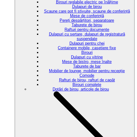
Birouri reglabile electric pe înălțime
Dulapuri de birou
Scaune care pot fi stivuite, scaune de conferință
Mese de conferință
Pereți despărțitori, separatoare
Taburete de birou
Rafturi pentru documente
Dulapuri cu sertare, dulapuri de registratură
suspendate
Dulapuri pentru chei
Containere mobile, casetiere fixe
Birouri
Dulapuri cu vitrine
Mese de bistro, mese înalte
Taburete de bar
Mobilier de lounge, mobilier pentru recepție
Comode
Rafturi de birou, rafturi de capăt
Birouri complete
Dotări de birou, articole de birou