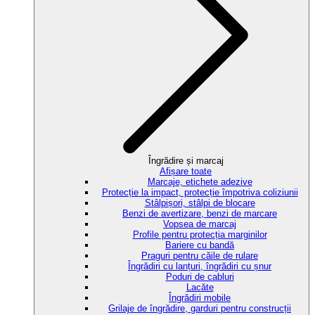
Îngrădire și marcaj
Afișare toate
Marcaje, etichete adezive
Protecție la impact, protecție împotriva coliziunii
Stâlpișori, stâlpi de blocare
Benzi de avertizare, benzi de marcare
Vopsea de marcaj
Profile pentru protecția marginilor
Bariere cu bandă
Praguri pentru căile de rulare
Îngrădiri cu lanțuri, îngrădiri cu șnur
Poduri de cabluri
Lacăte
Îngrădiri mobile
Grilaje de îngrădire, garduri pentru construcții