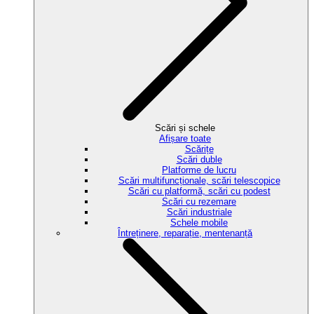
Scări și schele
Afișare toate
Scărițe
Scări duble
Platforme de lucru
Scări multifuncționale, scări telescopice
Scări cu platformă, scări cu podest
Scări cu rezemare
Scări industriale
Schele mobile
Întreținere, reparație, mentenanță