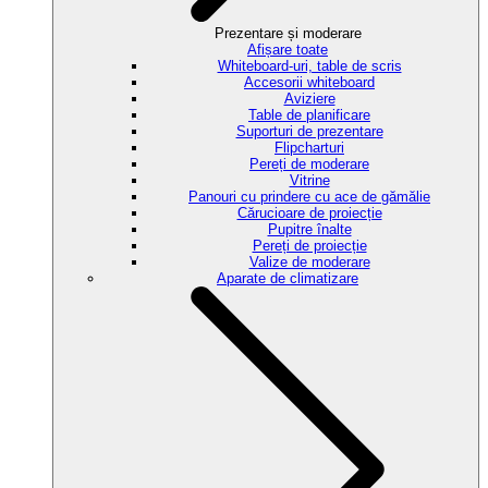
Prezentare și moderare
Afișare toate
Whiteboard-uri, table de scris
Accesorii whiteboard
Aviziere
Table de planificare
Suporturi de prezentare
Flipcharturi
Pereți de moderare
Vitrine
Panouri cu prindere cu ace de gămălie
Cărucioare de proiecție
Pupitre înalte
Pereți de proiecție
Valize de moderare
Aparate de climatizare