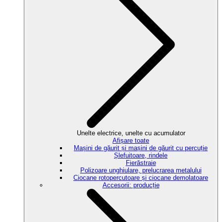
Unelte electrice, unelte cu acumulator
Afișare toate
Mașini de găurit și mașini de găurit cu percuție
Șlefuitoare, rindele
Fierăstraie
Polizoare unghiulare, prelucrarea metalului
Ciocane rotopercutoare și ciocane demolatoare
Accesorii: producție