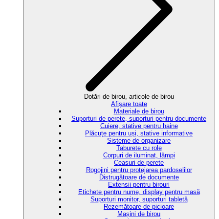
Dotări de birou, articole de birou
Afișare toate
Materiale de birou
Suporturi de perete, suporturi pentru documente
Cuiere, stative pentru haine
Plăcuțe pentru uși, stative informative
Sisteme de organizare
Taburete cu role
Corpuri de iluminat, lămpi
Ceasuri de perete
Rogojini pentru protejarea pardoselilor
Distrugătoare de documente
Extensii pentru birouri
Etichete pentru nume, display pentru masă
Suporturi monitor, suporturi tabletă
Rezemătoare de picioare
Mașini de birou