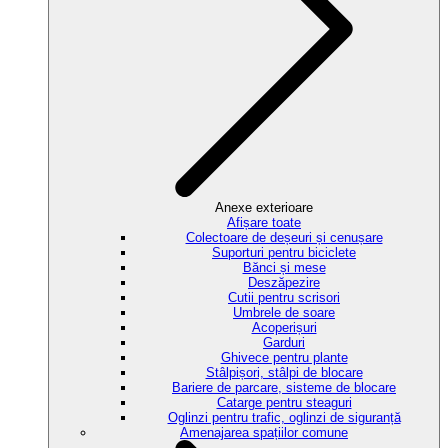
Anexe exterioare
Afișare toate
Colectoare de deșeuri și cenușare
Suporturi pentru biciclete
Bănci și mese
Deszăpezire
Cutii pentru scrisori
Umbrele de soare
Acoperișuri
Garduri
Ghivece pentru plante
Stâlpișori, stâlpi de blocare
Bariere de parcare, sisteme de blocare
Catarge pentru steaguri
Oglinzi pentru trafic, oglinzi de siguranță
Amenajarea spațiilor comune