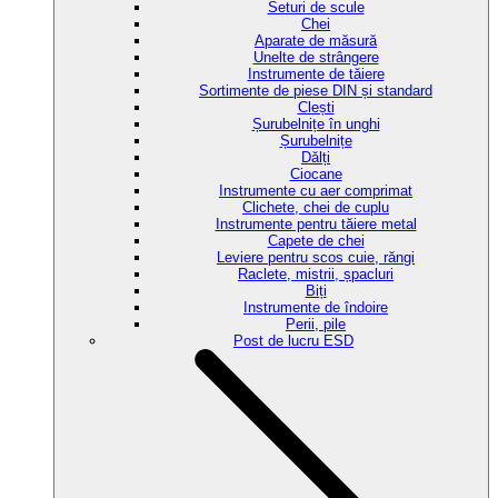
Seturi de scule
Chei
Aparate de măsură
Unelte de strângere
Instrumente de tăiere
Sortimente de piese DIN și standard
Clești
Șurubelnițe în unghi
Șurubelnițe
Dălți
Ciocane
Instrumente cu aer comprimat
Clichete, chei de cuplu
Instrumente pentru tăiere metal
Capete de chei
Leviere pentru scos cuie, răngi
Raclete, mistrii, șpacluri
Biți
Instrumente de îndoire
Perii, pile
Post de lucru ESD