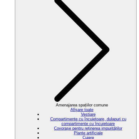
Amenajarea spațiilor comune
Afișare toate
Vestiare
Compartimente cu încuietoare, dulapuri cu
compartimente cu încuietoare
Covorașe pentru reținerea impurităților
Plante artificiale
Cuiere