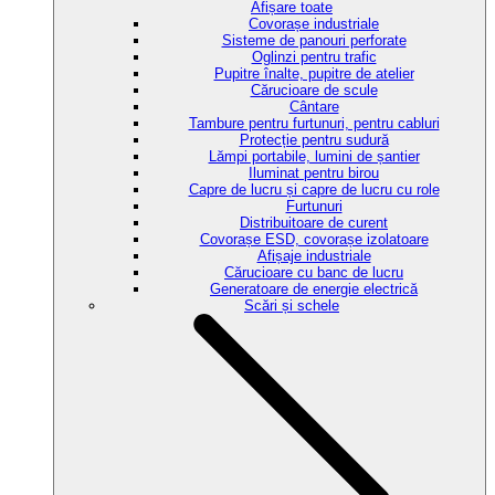
Afișare toate
Covorașe industriale
Sisteme de panouri perforate
Oglinzi pentru trafic
Pupitre înalte, pupitre de atelier
Cărucioare de scule
Cântare
Tambure pentru furtunuri, pentru cabluri
Protecție pentru sudură
Lămpi portabile, lumini de șantier
Iluminat pentru birou
Capre de lucru și capre de lucru cu role
Furtunuri
Distribuitoare de curent
Covorașe ESD, covorașe izolatoare
Afișaje industriale
Cărucioare cu banc de lucru
Generatoare de energie electrică
Scări și schele