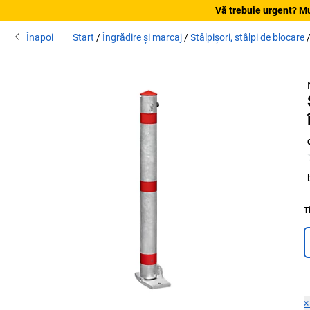
Vă trebuie urgent? Mu
Înapoi
Start
Îngrădire și marcaj
Stâlpișori, stâlpi de blocare
T