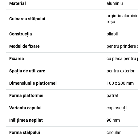
Material
aluminiu
argintiu alumini
Culoarea stâlpului
roșu
Construcția
pliabil
Modul de fixare
pentru prindere c
Fixarea
cu placă pentru
Spațiu de utilizare
pentru exterior
Dimensiunile platformei
100 x 200
mm
Forma platformei
pătrat
Varianta capului
cap ascuțit
Înălțimea nepliat
90
mm
Forma stâlpului
circular