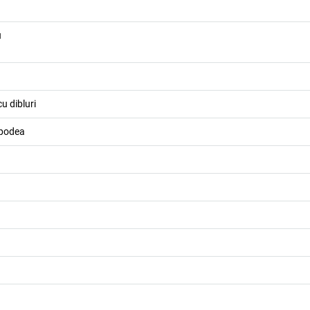
u
u dibluri
 podea