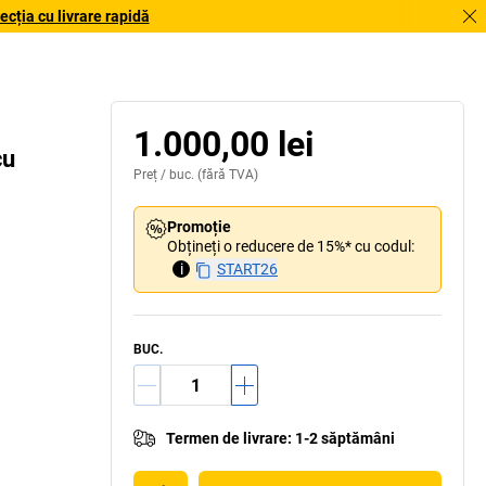
cția cu livrare rapidă
1.000,00 lei
cu
Preț /
buc.
(fără TVA)
Promoție
Obțineți o reducere de 15%* cu codul:
i
START26
BUC.
Termen de livrare
:
1-2 săptămâni