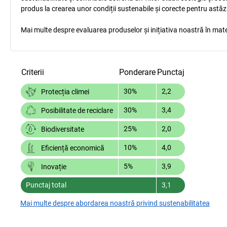
produs la crearea unor condiții sustenabile și corecte pentru astăz
Mai multe despre evaluarea produselor și inițiativa noastră în mate
Criterii
Ponderare
Punctaj
30%
2,2
Protecția climei
30%
3,4
Posibilitate de reciclare
25%
2,0
Biodiversitate
10%
4,0
Eficiență economică
5%
3,9
Inovație
Punctaj total
3,1
Mai multe despre abordarea noastră privind sustenabilitatea