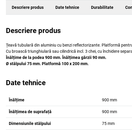
Descriere produs
Date tehnice
Durabilitate
Com
Descriere produs
Țeavă tubulară din aluminiu cu benzi reflectorizante. Platformă pentru 
Cu broască triunghiulară sau cilindrică incl. 3 chei, cu închidere separ
Înălțime de la podea 900 mm. Înălțimea gărzii 90 mm.
Ø stâlpului 75 mm. Platformă 100 x 200 mm.
Date tehnice
Înălțime
900
mm
Înălțimea de suprafață
900
mm
Dimensiunile stâlpului
75
mm