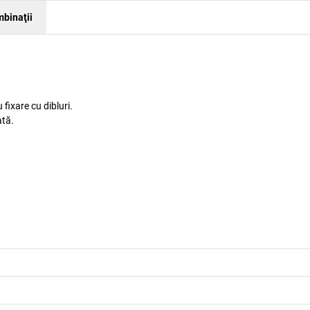
binaţii
fixare cu dibluri.
ată.