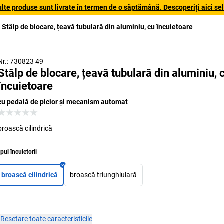
lte produse sunt livrate în termen de o săptămână. Descoperiți aici sele
Stâlp de blocare, țeavă tubulară din aluminiu, cu încuietoare
Nr.: 730823 49
Stâlp de blocare, țeavă tubulară din aluminiu, 
încuietoare
cu pedală de picior și mecanism automat
broască cilindrică
ipul încuietorii
broască cilindrică
broască triunghiulară
×
Resetare toate caracteristicile