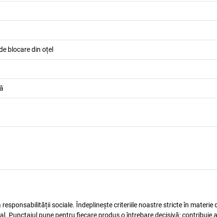
 de blocare din oțel
că
esponsabilității sociale. Îndeplinește criteriile noastre stricte în materie 
ocial. Punctajul pune pentru fiecare produs o întrebare decisivă: contribuie 