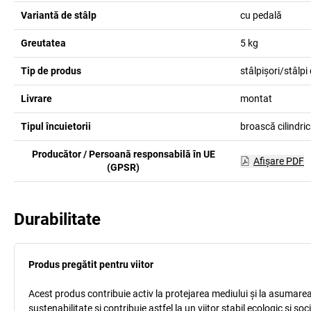
Variantă de stâlp
cu pedală
Greutatea
5
kg
Tip de produs
stâlpișori/stâlpi
Livrare
montat
Tipul încuietorii
broască cilindri
Producător / Persoană responsabilă în UE
Afişare PDF
(GPSR)
Durabilitate
Produs pregătit pentru viitor
Acest produs contribuie activ la protejarea mediului și la asumarea r
sustenabilitate și contribuie astfel la un viitor stabil ecologic și s