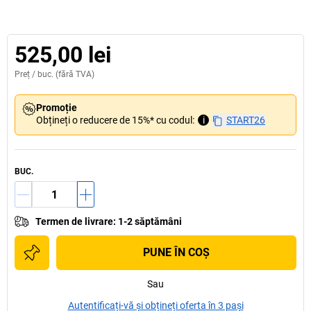
525,00 lei
Preț /
buc.
(fără TVA)
Promoție
Obțineți o reducere de 15%* cu codul:
i
START26
BUC.
Termen de livrare
:
1-2 săptămâni
PUNE ÎN COŞ
Sau
Autentificați-vă și obțineți oferta în 3 pași