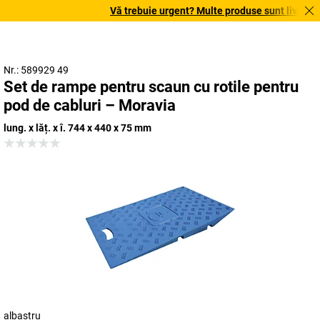
Vă trebuie urgent? Multe produse sunt livrate în
Nr.: 589929 49
Set de rampe pentru scaun cu rotile pentru
pod de cabluri – Moravia
lung. x lăț. x î. 744 x 440 x 75 mm
albastru