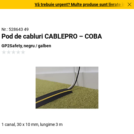
Vă trebuie urgent? Multe produse sunt livrate în termen
Nr.: 528643 49
Pod de cabluri CABLEPRO – COBA
GP2Safety, negru / galben
1 canal, 30 x 10 mm, lungime 3 m