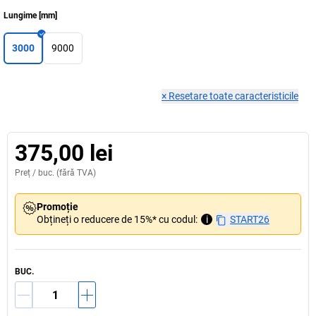
Lungime
[
mm
]
3000
9000
×
Resetare toate caracteristicile
375,00 lei
Preț /
buc.
(fără TVA)
Promoție
Obțineți o reducere de 15%* cu codul:
i
START26
BUC.