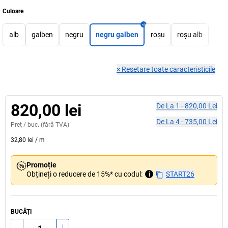
Culoare
alb
galben
negru
negru galben
roșu
roșu alb
×
Resetare toate caracteristicile
820,00 lei
De La
1
-
820,00 Lei
De La
4
-
735,00 Lei
Preț /
buc.
(fără TVA)
32,80 lei
/
m
Promoție
Obțineți o reducere de 15%* cu codul:
i
START26
BUCĂȚI