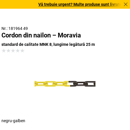
Vă trebuie urgent? Multe produse sunt livrate în term
Nr.: 181964 49
Cordon din nailon – Moravia
standard de calitate MNK 8, lungime legătură 25 m
negru-galben