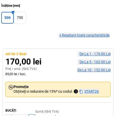
Înălțime
[
mm
]
500
750
×
Resetare toate caracteristicile
set de 2 doar
De La
1
-
170,00 Lei
170,00 lei
De La
5
-
162,00 Lei
Preț /
amb.
(fără TVA)
De La
10
-
152,00 Lei
85,00 lei
/
buc.
Promoție
Obțineți o reducere de 15%* cu codul:
i
START26
BUCĂȚI
Sumă (fără TVA)