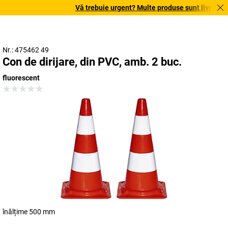
Vă trebuie urgent? Multe produse sunt livrate în t
Nr.: 475462 49
Con de dirijare, din PVC, amb. 2 buc.
fluorescent
înălțime 500 mm