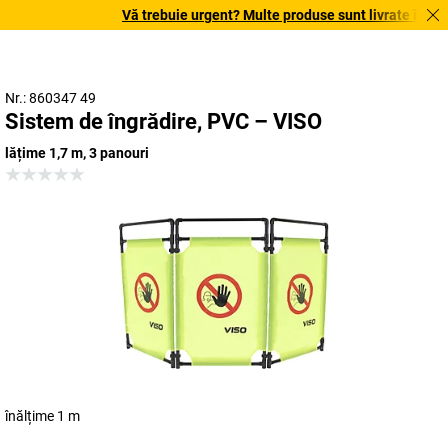
Vă trebuie urgent? Multe produse sunt livrate în term
Nr.: 860347 49
Sistem de îngrădire, PVC – VISO
lățime 1,7 m, 3 panouri
înălțime 1 m