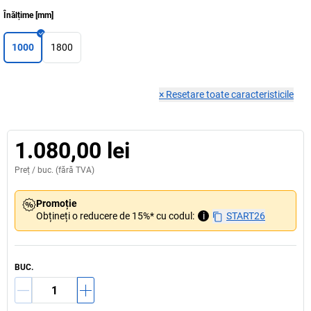
Înălțime
[
mm
]
1000
1800
×
Resetare toate caracteristicile
1.080,00 lei
Preț /
buc.
(fără TVA)
Promoție
Obțineți o reducere de 15%* cu codul:
i
START26
BUC.