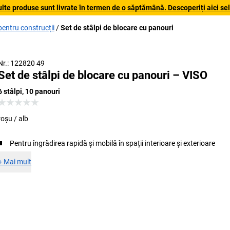
lte produse sunt livrate în termen de o săptămână. Descoperiți aici sele
 pentru construcții
Set de stâlpi de blocare cu panouri
Nr.: 122820 49
Set de stâlpi de blocare cu panouri – VISO
6 stâlpi, 10 panouri
roșu / alb
Pentru îngrădirea rapidă și mobilă în spații interioare și exterioare
+
Mai mult
Seturi de b