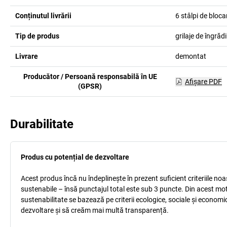
Conținutul livrării
6 stâlpi de bloc
Tip de produs
grilaje de îngrădi
Livrare
demontat
Producător / Persoană responsabilă în UE
Afişare PDF
(GPSR)
Durabilitate
Produs cu potențial de dezvoltare
Acest produs încă nu îndeplinește în prezent suficient criteriile no
sustenabile – însă punctajul total este sub 3 puncte. Din acest mo
sustenabilitate se bazează pe criterii ecologice, sociale și econom
dezvoltare și să creăm mai multă transparență.