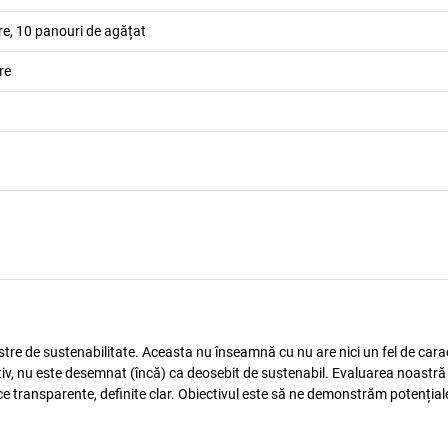
are, 10 panouri de agățat
re
astre de sustenabilitate. Aceasta nu înseamnă cu nu are nici un fel de carac
tiv, nu este desemnat (încă) ca deosebit de sustenabil. Evaluarea noastră
ice transparente, definite clar. Obiectivul este să ne demonstrăm potențial