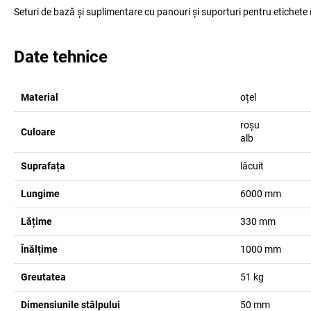
Seturi de bază și suplimentare cu panouri și suporturi pentru etichete 
Date tehnice
Material
oțel
roșu
Culoare
alb
Suprafața
lăcuit
Lungime
6000
mm
Lățime
330
mm
Înălțime
1000
mm
Greutatea
51
kg
Dimensiunile stâlpului
50
mm