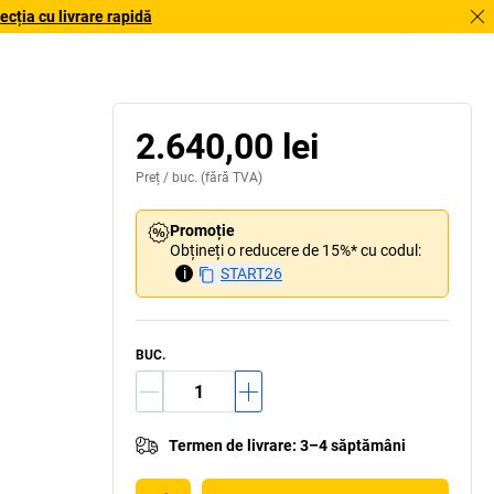
cția cu livrare rapidă
2.640,00 lei
Preț /
buc.
(fără TVA)
Promoție
Obțineți o reducere de 15%* cu codul:
i
START26
BUC.
Termen de livrare
:
3–4 săptămâni
ază și suplimentare cu panouri și suporturi pentru
etichete (accesorii)