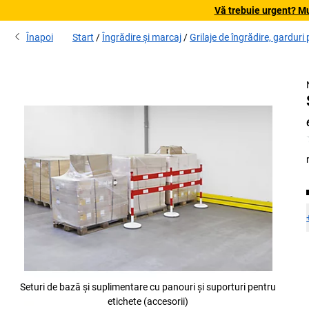
Vă trebuie urgent? Mu
Înapoi
Start
Îngrădire și marcaj
Grilaje de îngrădire, garduri
Seturi de bază și suplimentare cu panouri și suporturi pentru
etichete (accesorii)