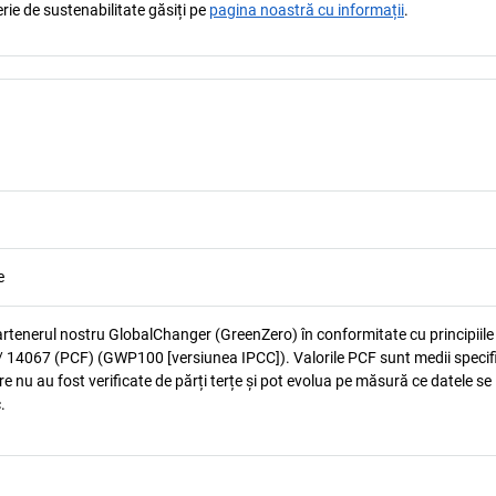
rie de sustenabilitate găsiți pe
pagina noastră cu informații
.
e
artenerul nostru GlobalChanger (GreenZero) în conformitate cu principiile
 14067 (PCF) (GWP100 [versiunea IPCC]). Valorile PCF sunt medii specif
e nu au fost verificate de părți terțe și pot evolua pe măsură ce datele se
.