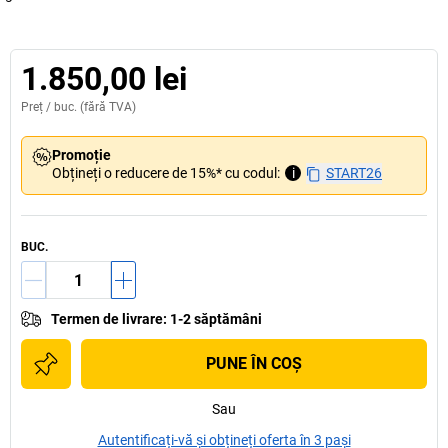
1.850,00 lei
Preț /
buc.
(fără TVA)
Promoție
Obțineți o reducere de 15%* cu codul:
i
START26
BUC.
Termen de livrare
:
1-2 săptămâni
PUNE ÎN COŞ
Sau
Autentificați-vă și obțineți oferta în 3 pași