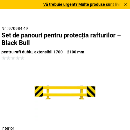
Vă trebuie urgent? Multe produse sunt livrate în t
Nr.: 970984 49
Set de panouri pentru protecția rafturilor –
Black Bull
pentru raft dublu, extensibil 1700 – 2100 mm
interior