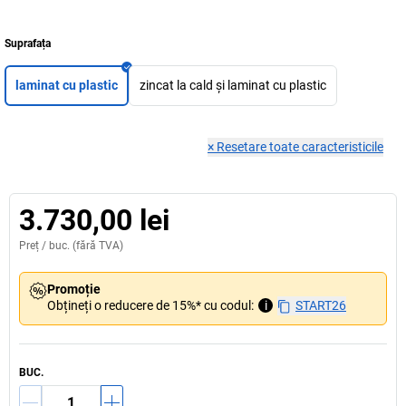
Suprafața
laminat cu plastic
zincat la cald și laminat cu plastic
×
Resetare toate caracteristicile
3.730,00 lei
Preț /
buc.
(fără TVA)
Promoție
Obțineți o reducere de 15%* cu codul:
i
START26
BUC.