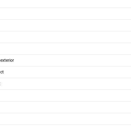
 exterior
act
t