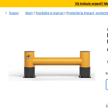
Vă trebuie urgent? Mu
Înapoi
Start
Îngrădire și marcaj
Protecție la impact, protecți
L