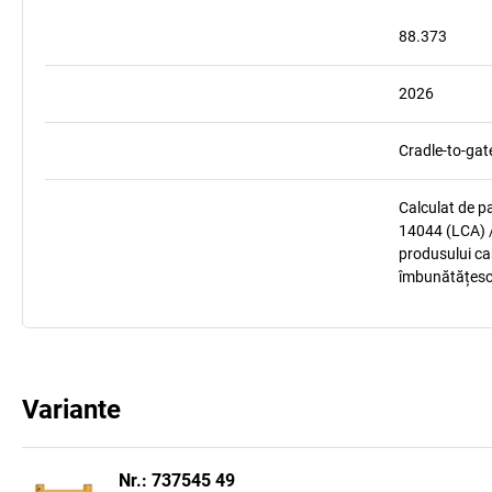
88.373
2026
Cradle-to-gat
Calculat de p
14044 (LCA) /
produsului car
îmbunătățesc
Variante
Nr.: 737545 49