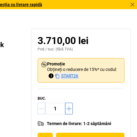
cția cu livrare rapidă
3.710,00 lei
ck
Preț /
buc.
(fără TVA)
Promoție
Obțineți o reducere de 15%* cu codul:
i
START26
BUC.
Termen de livrare
:
1-2 săptămâni