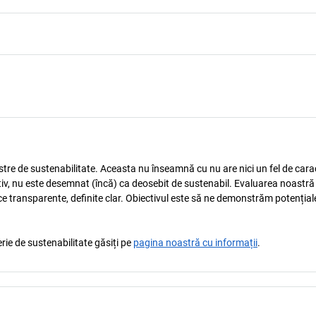
astre de sustenabilitate. Aceasta nu înseamnă cu nu are nici un fel de carac
tiv, nu este desemnat (încă) ca deosebit de sustenabil. Evaluarea noastră
ice transparente, definite clar. Obiectivul este să ne demonstrăm potențial
rie de sustenabilitate găsiți pe
pagina noastră cu informații
.