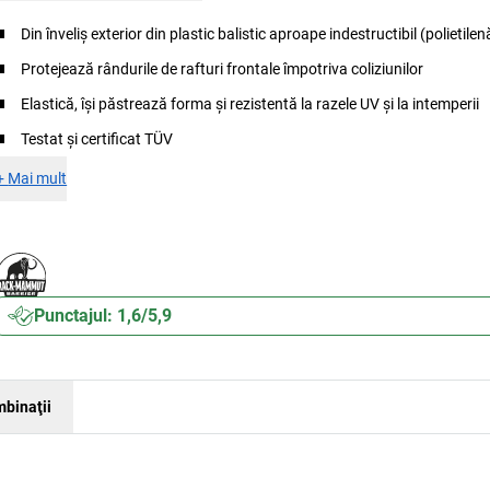
Din înveliș exterior din plastic balistic aproape indestructibil (polietil
Protejează rândurile de rafturi frontale împotriva coliziunilor
Elastică, își păstrează forma și rezistentă la razele UV și la intemperii
Testat și certificat TÜV
+
Mai mult
Punctajul: 1,6/5,9
binaţii