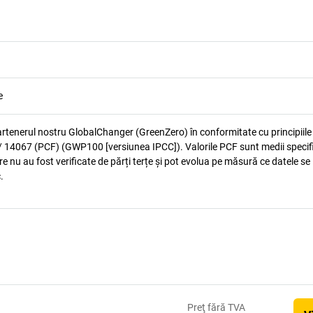
e
artenerul nostru GlobalChanger (GreenZero) în conformitate cu principiile
 14067 (PCF) (GWP100 [versiunea IPCC]). Valorile PCF sunt medii specif
e nu au fost verificate de părți terțe și pot evolua pe măsură ce datele se
.
Preţ
fără TVA