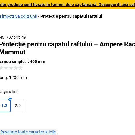
lte produse sunt livrate în termen de o săptămână. Descoperiți aici sele
e împotriva coliziunii
Protecție pentru capătul raftului
Nr.: 737545 49
Protecție pentru capătul raftului – Ampere Ra
Mammut
panou simplu, î. 400 mm
lung. 1200 mm
ungime
[
m
]
1.2
2.5
×
Resetare toate caracteristicile