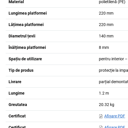
Material
polietilenă (PE)
Lungimea platformei
220
mm
Lățimea platformei
220
mm
Diametrul țevii
140
mm
Înălțimea platformei
8
mm
Spațiu de utilizare
pentru interior –
Tip de produs
protecție la imp
Livrare
parțial demonta
Lungime
1.2
m
Greutatea
20.32
kg
Certificat
Afişare PDF
Certificat
Afişare PDF