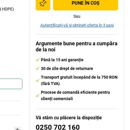
PUNE ÎN COŞ
enă HDPE)
Sau
Autentificați-vă și obțineți oferta în 3 pași
Argumente bune pentru a cumpăra
de la noi
Până la 15 ani garanție
30 de zile drept de returnare
Transport gratuit începând de la 750 RON
(fără TVA)
Procese de comandă eficiente pentru
clienți comerciali
Vă stăm cu plăcere la dispoziție
0250 702 160