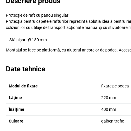
Descriere produs
Protecție de raft cu panou singular
Protecția pentru capetele rafturilor reprezintă soluția ideală pentru râ
coliziunilor cu utilaje de transport acționate manual și cu stivuitoare m
– Stâlpișori: Ø 180 mm
Montajul se face pe platformă, cu ajutorul ancorelor de podea. Accesori
Date tehnice
Modul de fixare
fixare pe podea
Lățime
220
mm
Înălțime
400
mm
Culoare
galben trafic