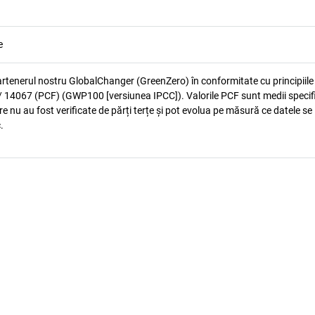
e
artenerul nostru GlobalChanger (GreenZero) în conformitate cu principiile
 14067 (PCF) (GWP100 [versiunea IPCC]). Valorile PCF sunt medii specif
e nu au fost verificate de părți terțe și pot evolua pe măsură ce datele se
.