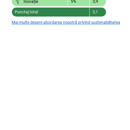
5%
3,9
Inovație
Punctaj total
3,1
Mai multe despre abordarea noastră privind sustenabilitatea