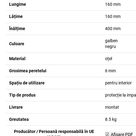
Lungime
160
mm
Lățime
160
mm
Înălțime
400
mm
galben
Culoare
negru
Material
oțel
Grosimea peretelui
6
mm
Spațiu de utilizare
pentru interior
Tip de produs
protecție la imp
Livrare
montat
Greutatea
8.5
kg
Producător / Persoană responsabilă în UE
Afişare PDF