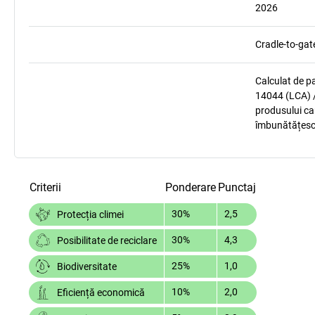
2026
Cradle-to-gat
Calculat de p
14044 (LCA) /
produsului car
îmbunătățesc
Criterii
Ponderare
Punctaj
30%
2,5
Protecția climei
30%
4,3
Posibilitate de reciclare
25%
1,0
Biodiversitate
10%
2,0
Eficiență economică