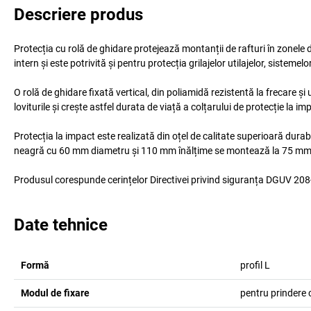
Descriere produs
Protecția cu rolă de ghidare protejează montanții de rafturi în zonele de
intern și este potrivită și pentru protecția grilajelor utilajelor, sistemelo
O rolă de ghidare fixată vertical, din poliamidă rezistentă la frecare și
loviturile și crește astfel durata de viață a colțarului de protecție la im
Protecția la impact este realizată din oțel de calitate superioară dura
neagră cu 60 mm diametru și 110 mm înălțime se montează la 75 mm 
Produsul corespunde cerințelor Directivei privind siguranța DGUV 208
Date tehnice
Formă
profil L
Modul de fixare
pentru prindere c