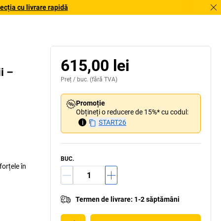
cția cu livrare rapidă
615,00 lei
i –
Preț /
buc.
(fără TVA)
Promoție
Obțineți o reducere de 15%* cu codul:
i
START26
BUC.
forțele în
Termen de livrare
:
1-2 săptămâni