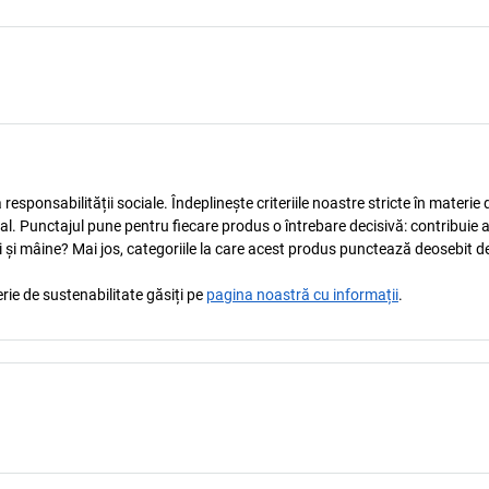
esponsabilității sociale. Îndeplinește criteriile noastre stricte în materie 
ocial. Punctajul pune pentru fiecare produs o întrebare decisivă: contribuie 
i și mâine? Mai jos, categoriile la care acest produs punctează deosebit de
rie de sustenabilitate găsiți pe
pagina noastră cu informații
.