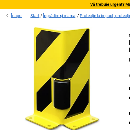
Vă trebuie urgent? Mu
Înapoi
Start
Îngrădire și marcaj
Protecție la impact, protecți