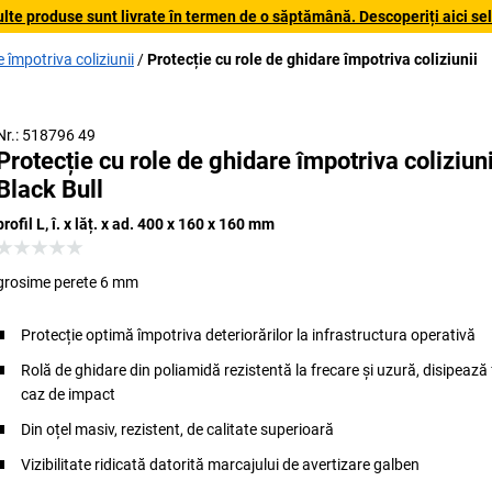
lte produse sunt livrate în termen de o săptămână. Descoperiți aici sele
e împotriva coliziunii
Protecție cu role de ghidare împotriva coliziunii
Nr.: 518796 49
Protecție cu role de ghidare împotriva coliziuni
Black Bull
profil L, î. x lăț. x ad. 400 x 160 x 160 mm
grosime perete 6 mm
Protecție optimă împotriva deteriorărilor la infrastructura operativă
Rolă de ghidare din poliamidă rezistentă la frecare și uzură, disipează 
caz de impact
Din oțel masiv, rezistent, de calitate superioară
Vizibilitate ridicată datorită marcajului de avertizare galben