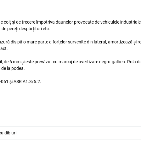
 colț și de trecere împotriva daunelor provocate de vehiculele industriale ș
r de pereți despărțitori etc.
 uzură disipă o mare parte a forțelor survenite din lateral, amortizează și 
pact.
bil, de 6 mm și este prevăzut cu marcaj de avertizare negru-galben. Rola d
de la podea.
-061 și ASR A1.3/5.2.
u dibluri