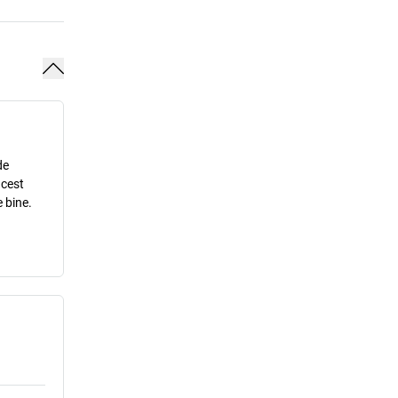
de
acest
 bine.